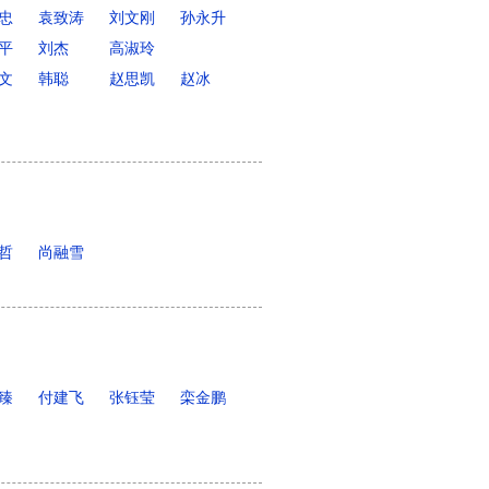
忠
袁致涛
刘文刚
孙永升
平
刘杰
高淑玲
文
韩聪
赵思凯
赵冰
哲
尚融雪
臻
付建飞
张钰莹
栾金鹏