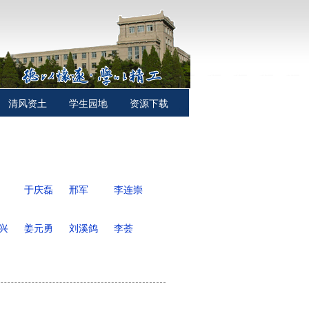
清风资土
学生园地
资源下载
于庆磊
邢军
李连崇
兴
姜元勇
刘溪鸽
李荟