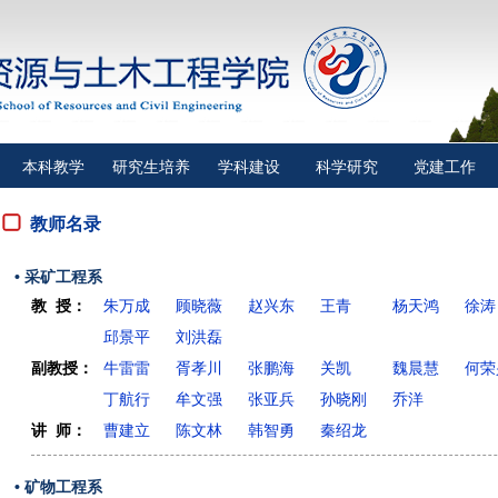
本科教学
研究生培养
学科建设
科学研究
党建工作
教师名录
• 采矿工程系
教 授：
朱万成
顾晓薇
赵兴东
王青
杨天鸿
徐涛
邱景平
刘洪磊
副教授：
牛雷雷
胥孝川
张鹏海
关凯
魏晨慧
何荣
丁航行
牟文强
张亚兵
孙晓刚
乔洋
讲 师：
曹建立
陈文林
韩智勇
秦绍龙
• 矿物工程系