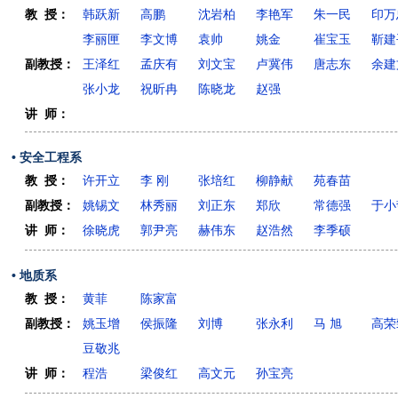
教 授：
韩跃新
高鹏
沈岩柏
李艳军
朱一民
印万
李丽匣
李文博
袁帅
姚金
崔宝玉
靳建
副教授：
王泽红
孟庆有
刘文宝
卢冀伟
唐志东
余建
张小龙
祝昕冉
陈晓龙
赵强
讲 师：
• 安全工程系
教 授：
许开立
李 刚
张培红
柳静献
苑春苗
副教授：
姚锡文
林秀丽
刘正东
郑欣
常德强
于小
讲 师：
徐晓虎
郭尹亮
赫伟东
赵浩然
李季硕
• 地质系
教 授：
黄菲
陈家富
副教授：
姚玉增
侯振隆
刘博
张永利
马 旭
高荣
豆敬兆
讲 师：
程浩
梁俊红
高文元
孙宝亮