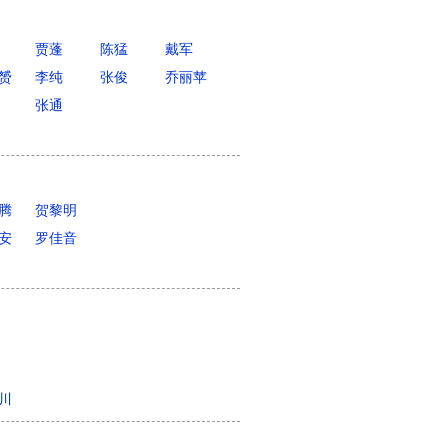
贾蓬
陈猛
戴军
赟
李纯
张俊
乔丽苹
张通
腾
贺黎明
安
罗佳音
川