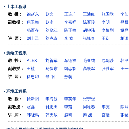
• 土木工程系
教 授：
徐赵东
赵文
王连广
王述红
张国联
李艺
副教授：
康玉梅
赵永
李嘉祥
陈百玲
李明
樊赟
杨百存
刘晓江
陈正翰
胡钟玮
李慎刚
姚烨
讲 师：
刘士乙
刘克奇
李 鑫
张锋春
王衍
柏谦
• 测绘工程系
教 授：
ALEX
刘善军
车德福
毛亚纯
包妮沙
郭甲
副教授：
王植
马保东
魏恋欢
高铁军
张胜军
王一
讲 师：
徐忠印
舒 阳
敖萌
• 环境工程系
教 授：
徐新阳
李海波
李英华
张宁强
副教授：
赵鑫
付忠田
李茹
周咏春
李亮
陈熙
讲 师：
韩晓禹
韩天放
赵研
秦 媛
宫璇
张铭