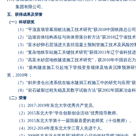
集团有限公司。
五、获得成果及荣誉
（一）科研获奖
（
1
）“平顶直墙管幕洞桩法施工技术研究”获
2018
中国铁路总公司
（
2
）“边坡岩体结构表征与块体滑落分析方法”获
2018
辽宁省技术
（
3
）“富水砂卵石层顶进大直径混凝土预制管施工技术及风险控
（
4
）“复杂地铁车站施工关键技术研究”获得
2011
年辽宁省科技进
（
5
）“高富水砂层地铁隧道施工技术研究”，获
2010
年中国岩石力
（
6
）“盾构隧道施工引起地下管线变形规律及地表沉降预测研
奖，
2010
年；
（
7
）“斜井渣仓出渣系统在输水隧洞工程施工中的研究与应用”获
（
8
）“岩石破裂过程失稳及其数字试验方法”获
2002
年国家冶金科
（二）荣誉
（
1
）
2017-2019
年东北大学优秀共产党员。
（
2
）
2015
东北大学“学生创新创业活动”优秀指导教师。
（
3
）
2015
东北大学第十一届我最喜爱的老师奖（十佳教师）。
（
4
）
2012-2014
年度东北大学三育人先进个人。
（
5
）
2008
年在东北大学首届“研究生心目中的好导师”评比中，