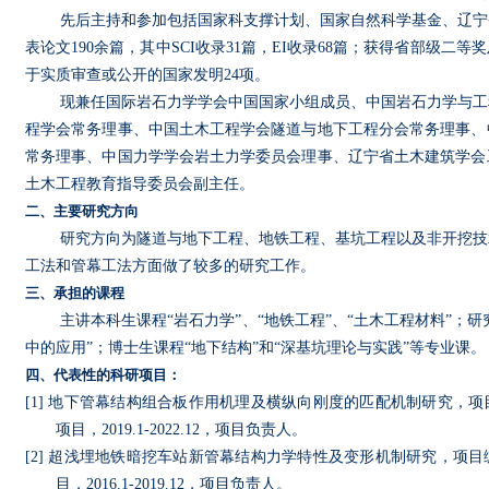
先后主持和参加包括国家科支撑计划、国家自然科学基金、辽宁
表论文
190
余篇，其中
SCI
收录
31
篇，
EI
收录
68
篇；获得省部级二等奖
于实质审查或公开的国家发明
24
项。
现兼任国际岩石力学学会中国国家小组成员、中国岩石力学与工
程学会常务理事、中国土木工程学会隧道与地下工程分会常务理事、
常务理事、中国力学学会岩土力学委员会理事、辽宁省土木建筑学会
土木工程教育指导委员会副主任。
二、主要研究方向
研究方向为隧道与地下工程、地铁工程、基坑工程以及非开挖技
工法和管幕工法方面做了较多的研究工作。
三、承担的课程
主讲本科生课程“岩石力学”、“地铁工程”、“土木工程材料”；研
中的应用”；博士生课程“地下结构”和“深基坑理论与实践”等专业课。
四、代表性的科研项目：
[1]
地下管幕结构组合板作用机理及横纵向刚度的匹配机制研究，项
项目，
2019.1-2022.12
，项目负责人。
[2]
超浅埋地铁暗挖车站新管幕结构力学特性及变形机制研究，项目
目，
2016.1-2019.12
，项目负责人。