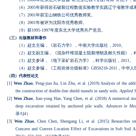
（
6
）
2005
年获得岩石破裂过程数值实验教学实践辽宁省教学成
（
7
）
2001
年获宝山钢铁公司优秀教师奖。
（
8
）
2001
年被评为沈阳市优秀教师。
（
9
）获
1995-1997
年度东北大学优秀共产党员。
（三）出版教材和著作
（
1
）赵文主编，《岩石力学》，中南大学出版社，
2010
。
（
2
）赵文副主编，《混杂纤维混凝土阻裂增韧及耐久性能》，
（
3
）赵文参译，《地下采矿岩石力学》，科学出版社，
2011
。
（
4
）赵文参编，《工程岩体分级标准》
GB50218-2011
，中华人
（四）代表性论文
[1]
Wen Zhao
, Peng-jiao Jia, Lin Zhu, et al. (2019) Analysis of the add
the construction of double-line shield tunnels in sandy soils.
Applied S
[2]
Wen Zhao
, Jian-yong Han, Yang Chen, et al. (2018) A numerical stu
deep excavation retained by anchored pile walls.
Advances in Mec
录
/Q4
）
[3]
Wen Zhao
, Chen Chen, Shengang Li, et al. (2015) Researches on
Concave and Convex Location Effect of Excavations in Soft Soil A