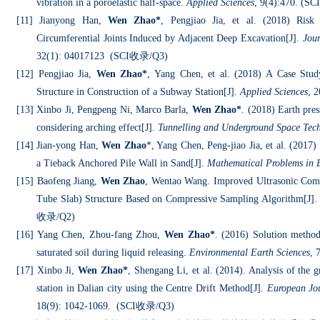
vibration in a poroelastic half-space.
Applied Sciences
, 9(4):470. (SCI
[11]
Jianyong Han,
Wen Zhao*
, Pengjiao Jia, et al. (2018) Risk
Circumferential Joints Induced by Adjacent Deep Excavation[J].
Jour
32(1): 04017123 (SCI
收录
/Q3)
[12] Pengjiao Jia,
Wen Zhao*
, Yang Chen, et al. (2018) A Case Stud
Structure in Construction of a Subway Station[J].
Applied Sciences
, 
[13] Xinbo Ji, Pengpeng Ni, Marco Barla,
Wen Zhao*
. (2018) Earth pres
considering arching effect[J].
Tunnelling and Underground Space Tec
[14] Jian-yong Han,
Wen Zhao
*, Yang Chen, Peng-jiao Jia, et al. (2017
a Tieback Anchored Pile Wall in Sand[J].
Mathematical Problems in 
[15] Baofeng Jiang,
Wen Zhao
, Wentao Wang. Improved Ultrasonic Com
Tube Slab) Structure Based on Compressive Sampling Algorithm[J]
收录
/Q2)
[16] Yang Chen, Zhou-fang Zhou,
Wen Zhao*
. (2016) Solution method
saturated soil during liquid releasing.
Environmental Earth Sciences
, 
[17] Xinbo Ji,
Wen Zhao*
, Shengang Li, et al. (2014). Analysis of the 
station in Dalian city using the Centre Drift Method[J].
European Jou
18(9): 1042-1069. (SCI
收录
/Q3)