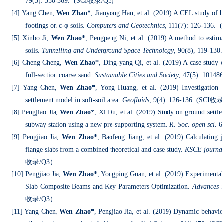
79(3): 350-369. (SCI
收录
/Q3)
[4]
Yang Chen,
Wen Zhao*
, Jianyong Han, et al. (2019) A CEL study of 
footings on c-φ soils.
Computers and Geotechnics
, 111(7): 126-136. 
[5] Xinbo Ji,
Wen Zhao*
, Pengpeng Ni, et al. (2019) A method to estima
soils.
Tunnelling and Underground Space Technology
, 90(8), 119-130
[6] Cheng Cheng,
Wen Zhao*
, Ding-yang Qi, et al. (2019) A case study o
full-section coarse sand.
Sustainable Cities and Society
, 47(5): 10148
[7] Yang Chen,
Wen Zhao*
, Yong Huang, et al. (2019) Investigation
settlement model in soft-soil area.
Geofluids
, 9(4): 126-136. (SCI
收
[8] Pengjiao Jia,
Wen Zhao
*, Xi Du, et al. (2019) Study on ground settl
subway station using a new pre-supporting system.
R. Soc. open sci.
6
[9] Pengjiao Jia,
Wen Zhao*
, Baofeng Jiang, et al. (2019) Calculating 
flange slabs from a combined theoretical and case study.
KSCE journal
收录
/Q3
）
[10] Pengjiao Jia,
Wen Zhao*
, Yongping Guan, et al. (2019) Experimenta
Slab Composite Beams and Key Parameters Optimization.
Advances i
收录
/Q3
）
[11] Yang Chen,
Wen Zhao*
, Pengjiao Jia, et al. (2019) Dynamic behav