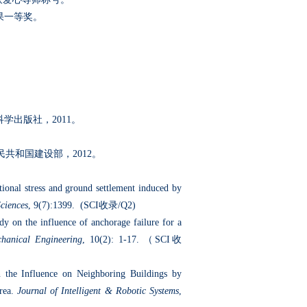
果一等奖。
科学出版社，
2011
。
民共和国建设部，
2012
。
itional stress and ground settlement induced by
ciences
, 9(7):1399. (SCI
收录
/Q2)
dy on the influence of anchorage failure for a
hanical Engineering
, 10(2): 1-17.
（
SCI
收
 the Influence on Neighboring Buildings by
rea.
Journal of Intelligent & Robotic Systems
,