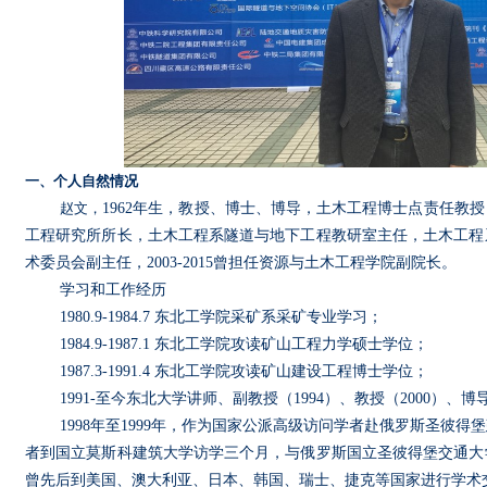
一、个人自然情况
赵文，
1962
年生，教授、博士、博导，土木工程博士点责任教授
工程研究所所长，土木工程系隧道与地下工程教研室主任，土木工程
术委员会副主任，
2003-2015
曾担任资源与土木工程学院副院长。
学习和工作经历
1980.9-1984.7
东北工学院采矿系采矿专业学习；
1984.9-1987.1
东北工学院攻读矿山工程力学硕士学位；
1987.3-1991.4
东北工学院攻读矿山建设工程博士学位；
1991-
至今东北大学讲师、副教授（
1994
）、教授（
2000
）、博
1998
年至
1999
年，作为国家公派高级访问学者赴俄罗斯圣彼得堡
者到国立莫斯科建筑大学访学三个月，与俄罗斯国立圣彼得堡交通大
曾先后到美国、澳大利亚、日本、韩国、瑞士、捷克等国家进行学术