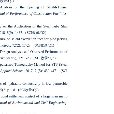
收录
/Q2)
 Analysis of the Opening of Shield-Tunnel
nal of Performance of Construction Facilities
,
y on the Application of the Steel Tube Slab
2018, 8(9): 1437.
（
SCI
收录
/Q2
）
sure on shield excavation face for pipe jacking
hnology
, 72(2): 17-27. (SCI
收录
/Q1)
) Design Analysis and Observed Performance of
Engineering
, 12: 1-23.
（
SCI
收录
/ Q3
）
puterized Tomography Method for STS (Steel
.
Applied Science
. 2017, 7 (5): 432-447. (SCI
s of hydraulic conductivity in low permeable
75(21): 1-8. (SCI
收录
/Q2)
ground settlement control of a large span metro
rnal of Environmental and Civil Engineering
,