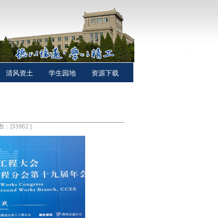
清风资土
学生园地
资源下载
数：[
33962
]