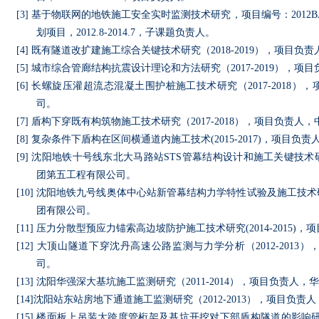
[3]
基于物联网的地铁施工安全实时监测技术研究，项目编号：
2012B
划项目，
2012.8-2014.7
，子课题负责人。
[4]
既有隧道改扩建施工综合关键技术研究（
2018-2019
），项目负责
[5]
城市综合管廊结构抗震设计理论和方法研究（
2017-2019
），项目
[6]
长螺旋压灌超流态混凝土围护桩施工技术研究（
2017-2018
），
司。
[7]
盾构下穿既有构筑物施工技术研究（
2017-2018
），项目负责人，
[8]
复杂条件下盾构在区间横通道内施工技术
(2015-2017)
，项目负责
[9]
沈阳地铁十号线东北大马路站
STS
管幕结构设计和施工关键技术
团第五工程有限公司。
[10]
沈阳地铁九号线奥体中心站新管幕结构力学特性试验及施工技术
团有限公司。
[11]
压力分散型预应力锚索高边坡防护施工技术研究
(2014-2015)
，项
[12]
大顶山隧道下穿沈丹高速公路监测与力学分析（
2012-2013
）
司。
[13]
沈阳华强深大基坑施工监测研究（
2011-2014
），项目负责人，华
[14]
沈阳站东站房地下通道施工监测研究（
2012-2013
），项目负责人
[15]
楼面板上吊装大跨度管桁架及基坑开挖对下部盾构隧道的影响