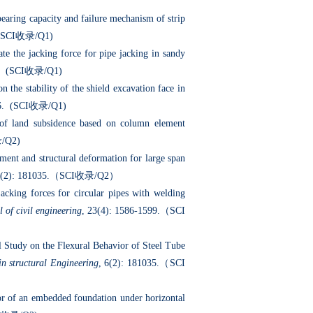
bearing capacity and failure mechanism of strip
(SCI
收录
/Q1)
te the jacking force for pipe jacking in sandy
. (SCI
收录
/Q1)
n the stability of the shield excavation face in
6. (SCI
收录
/Q1)
 of land subsidence based on column element
录
/Q2)
ement and structural deformation for large span
(2): 181035.
（
SCI
收录
/Q2
）
jacking forces for circular pipes with welding
 of civil engineering
, 23(4): 1586-1599.
（
SCI
l Study on the Flexural Behavior of Steel Tube
n structural Engineering
, 6(2): 181035.
（
SCI
ior of an embedded foundation under horizontal