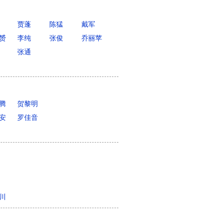
贾蓬
陈猛
戴军
赟
李纯
张俊
乔丽苹
张通
腾
贺黎明
安
罗佳音
川