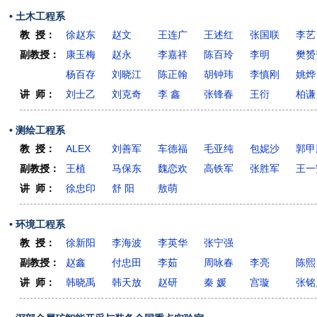
• 土木工程系
教 授：
徐赵东
赵文
王连广
王述红
张国联
李艺
副教授：
康玉梅
赵永
李嘉祥
陈百玲
李明
樊赟
杨百存
刘晓江
陈正翰
胡钟玮
李慎刚
姚烨
讲 师：
刘士乙
刘克奇
李 鑫
张锋春
王衍
柏谦
• 测绘工程系
教 授：
ALEX
刘善军
车德福
毛亚纯
包妮沙
郭甲
副教授：
王植
马保东
魏恋欢
高铁军
张胜军
王一
讲 师：
徐忠印
舒 阳
敖萌
• 环境工程系
教 授：
徐新阳
李海波
李英华
张宁强
副教授：
赵鑫
付忠田
李茹
周咏春
李亮
陈熙
讲 师：
韩晓禹
韩天放
赵研
秦 媛
宫璇
张铭