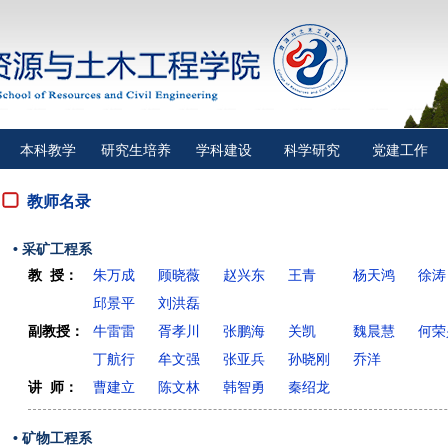
本科教学
研究生培养
学科建设
科学研究
党建工作
教师名录
• 采矿工程系
教 授：
朱万成
顾晓薇
赵兴东
王青
杨天鸿
徐涛
邱景平
刘洪磊
副教授：
牛雷雷
胥孝川
张鹏海
关凯
魏晨慧
何荣
丁航行
牟文强
张亚兵
孙晓刚
乔洋
讲 师：
曹建立
陈文林
韩智勇
秦绍龙
• 矿物工程系