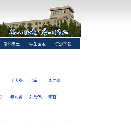
清风资土
学生园地
资源下载
于庆磊
邢军
李连崇
兴
姜元勇
刘溪鸽
李荟