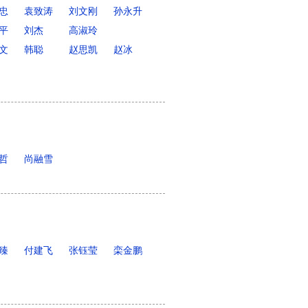
忠
袁致涛
刘文刚
孙永升
平
刘杰
高淑玲
文
韩聪
赵思凯
赵冰
哲
尚融雪
臻
付建飞
张钰莹
栾金鹏