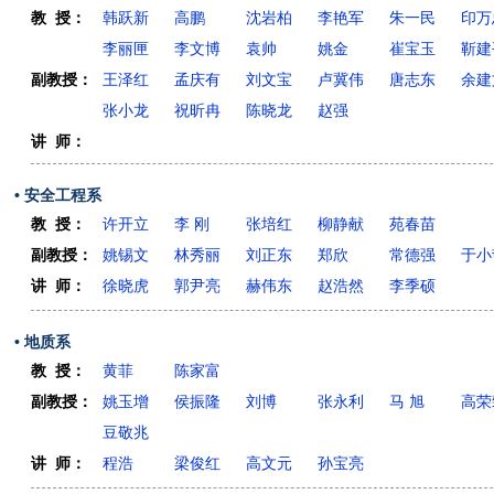
教 授：
韩跃新
高鹏
沈岩柏
李艳军
朱一民
印万
李丽匣
李文博
袁帅
姚金
崔宝玉
靳建
副教授：
王泽红
孟庆有
刘文宝
卢冀伟
唐志东
余建
张小龙
祝昕冉
陈晓龙
赵强
讲 师：
• 安全工程系
教 授：
许开立
李 刚
张培红
柳静献
苑春苗
副教授：
姚锡文
林秀丽
刘正东
郑欣
常德强
于小
讲 师：
徐晓虎
郭尹亮
赫伟东
赵浩然
李季硕
• 地质系
教 授：
黄菲
陈家富
副教授：
姚玉增
侯振隆
刘博
张永利
马 旭
高荣
豆敬兆
讲 师：
程浩
梁俊红
高文元
孙宝亮