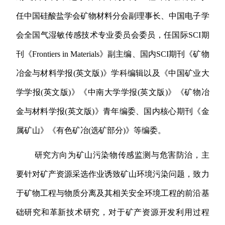
任中国硅酸盐学会矿物材料分会副理事长、中国电子学
会全国气湿敏传感技术专业委员会委员，任国际
SCI
期
刊《
Frontiers in Materials
》副主编、国内
SCI
期刊《矿物
冶金与材料学报
(
英文版
)
》学科编辑以及《中国矿业大
学学报
(
英文版
)
》《中南大学学报
(
英文版
)
》《矿物冶
金与材料学报
(
英文版
)
》青年编委、国内核心期刊《金
属矿山》《有色矿冶
(
选矿部分
)
》等编委。
研究方向为矿山污染物传感监测与危害防治，主
要针对矿产资源采选作业诱致矿山环境污染问题，致力
于矿物工程与物质分离及其相关安全环境工程的前沿基
础研究和革新技术研究，对于矿产资源开发利用过程