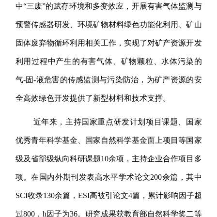
中
“
三废
”
的赋存环境和多变效应，开展有害气体监测与
预警传感器研发、环境矿物材料绿色功能化利用、矿山
固体废弃物循环利用相关工作，实现了对矿产资源开发
利用过程中产生的有害气体、矿物颗粒、水体污染的
气
-
固
-
液危害的传感监测与污染防治，为矿产资源的安
全高效绿色开发提供了新型材料和技术支撑。
近年来，主持国家重点研发计划项目课题、国家
优秀青年科学基金、国家自然科学基金面上项目等国家
级及省部级纵向科研课题
10
余项，主持企业合作项目多
项。在国内外期刊发表高水平学术论文
200
余篇，其中
SCI
收录
130
余篇，
ESI
高被引论文
4
篇，累计影响因子超
过
800
，
h
因子为
36
。研究成果获教育部自然科学奖二等