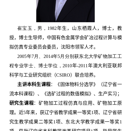
崔宝玉，男，
1982
年生，山东栖霞人，博士，教
授，博士生导师，中国有色金属学会矿冶过程计算与模
拟仿真专业委员会委员，沈阳市领军人才。
2005
年
7
月、
2014
年
5
月分别获东北大学矿物加工工
程专业学士、博士学位，
2010
年
-2011
年澳大利亚联邦
科学与工业研究组织（
CSIRO
）联合培养。
主讲本科生课程
：《固体物料分选学》（辽宁省一
流本科课程）、《选矿过程的数值模拟》、生产实习；
研究生课程
：矿物加工过程仿真与应用、矿物加工原
理。近
5
年来，获辽宁省教学成果一等奖
1
项、辽宁省研
究生教学成果二等奖
1
项、东北大学教学成果一等奖
1