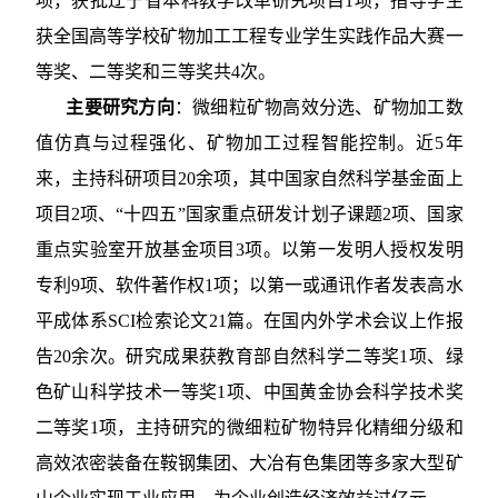
项，获批辽宁省本科教学改革研究项目
1
项，指导学生
获全国高等学校矿物加工工程专业学生实践作品大赛一
等奖、二等奖和三等奖共
4
次。
主要研究方向
：微细粒矿物高效分选、矿物加工数
值仿真与过程强化、矿物加工过程智能控制。近
5
年
来，主持科研项目
20
余项，其中国家自然科学基金面上
项目
2
项、“十四五”国家重点研发计划子课题
2
项、国家
重点实验室开放基金项目
3
项。以第一发明人授权发明
专利
9
项、软件著作权
1
项；以第一或通讯作者发表高水
平成体系
SCI
检索论文
21
篇。在国内外学术会议上作报
告
20
余次。研究成果获教育部自然科学二等奖
1
项、绿
色矿山科学技术一等奖
1
项、中国黄金协会科学技术奖
二等奖
1
项，主持研究的微细粒矿物特异化精细分级和
高效浓密装备在鞍钢集团、大冶有色集团等多家大型矿