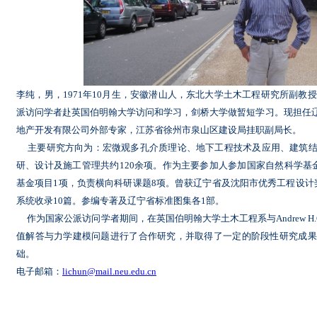
李纯，男，1971年10月生，安徽潜山人，东北大学土木工程研究所副教授
派访问学者赴英国伯明翰大学访问和学习，剑桥大学做暂短学习。现担任
地产开发有限公司外部专家，江苏省徐州市泉山区建设局挂职副局长。
主要研究方向为：宏微观多孔介质理论、地下工程技术及应用、建筑结
研、设计及施工管理共约120余项。作为主要参加人参加国家自然科学基
基金项目1项，负责横向科研课题8项。曾获辽宁省及沈阳市优秀工程设计奖4
系统收录10篇。参编专著及辽宁省标准图集各1部。
作为国家公派访问学者期间，在英国伯明翰大学土木工程系与Andrew H.
值解答与力学建模问题进行了合作研究，并取得了一定的阶段性研究成果
础。
电子邮箱：
lichun@mail.neu.edu.cn