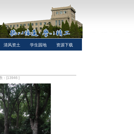
清风资土
学生园地
资源下载
数：[
13946
]