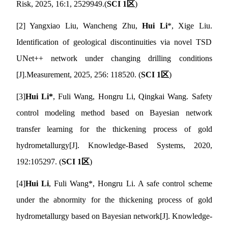
Risk, 2025
,
16:1, 2529949
.
(
SCI 1
区
)
[2] Yangxiao Liu, Wancheng Zhu,
Hui Li
*, Xige Liu.
Identification of geological discontinuities via novel TSD
UNet++ network under changing drilling conditions
[J].
Measurement, 2025
,
256
:
118520
. (
SCI 1
区
)
[3]
Hui Li
*
, Fuli Wang, Hongru Li, Qingkai Wang. Safety
control modeling method based on Bayesian network
transfer learning for the thickening process of gold
hydrometallurgy
[J]. Knowledge-Based Systems, 2020,
192:105297.
(
SCI 1
区
)
[4]
Hui Li
, Fuli Wang
*
, Hongru Li. A safe control scheme
under the abnormity for the thickening process of gold
hydrometallurgy based on Bayesian network
[J]. Knowledge-