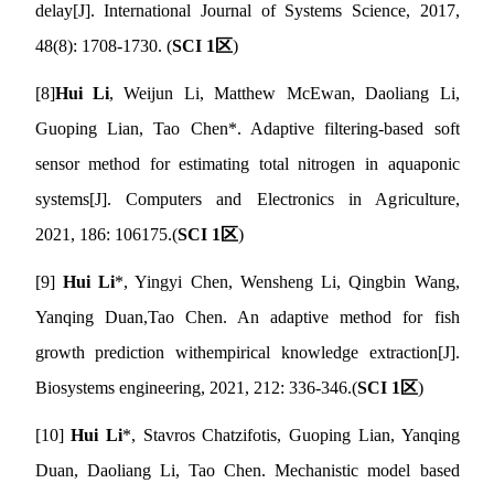
delay
[J].
International Journal of Systems Science, 2017,
48(8): 1708-1730.
(
SCI 1
区
)
[8]
Hui Li
, Weijun Li, Matthew McEwan, Daoliang Li,
Guoping Lian, Tao Chen
*
. Adaptive filtering-based soft
sensor method for estimating total nitrogen in aquaponic
systems
[J].
Computers and Electronics in Agriculture,
2021,
186: 106175
.
(
SCI 1
区
)
[9]
Hui Li
*, Yingyi Chen, Wensheng Li, Qingbin Wang,
Yanqing Duan,
Tao Chen
.
An adaptive method for fish
growth prediction with
empirical knowledge extraction
[J].
Biosystems engineering, 2021, 212: 336-346.
(
SCI 1
区
)
[10]
Hui Li
*, Stavros Chatzifotis, Guoping Lian, Yanqing
Duan, Daoliang Li, Tao Chen
.
Mechanistic model based