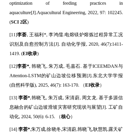
optimization of feeding practices in
aquaculture
[J].
Aquacultural Engineering
, 2022, 97: 102245.
(
SCI 2
区
)
[
11
]
李荟
,
王福利
*
,
李鸿儒
.
电熔镁炉熔炼过程异常工况
识别及自愈控制方法
[J]
.
自动化学报
, 2020, 46(7):1411-
1419. (
EI
收录
)
[
12
]
李荟
*
,
韩晓飞
,
朱万成
,
毛嘉石.
基于
ICEEMDAN
与
Attention-LSTM
的矿山边坡位移预测
[J].
东北大学学报
(
自然科学版
)
,
2025, 46(7)
:
163-170
.
（
EI
收录
）
[
13
]
李荟
*
,
韩晓飞
,
朱万成
,
宋清蔚
,
周文龙.
基于多源信
息融合的矿山边坡滑坡灾害研究现状与展望
[J].
工矿自
动化
,
20
24, 50(6)
:
6-15
.
（
核心
）
[
14
]
李荟
*
,
朱万成,
徐晓冬,
宋清蔚,
韩晓飞,
耿慧凯.
露天矿