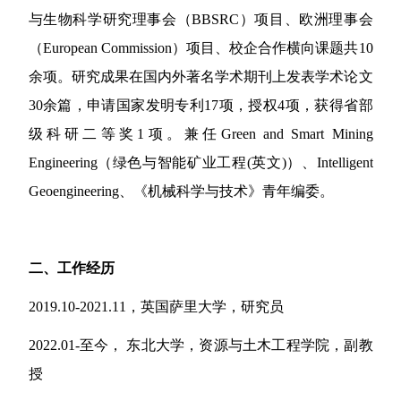
与生物科学研究理事会（
BBSRC
）项目、欧洲理事会
（
European Commission
）项目、校企合作横向课题共
10
余项。研究成果在国内外著名学术期刊上发表学术论文
30
余篇，
申请国家发明专利
17
项，
授权
4
项，获得省部
级科研二等奖
1
项。兼任
Green and Smart Mining
Engineering
（绿色与智能矿业工程
(
英文
)
）、
Intelligent
Geoengineering
、《机械科学与技术》青年编委。
二、工作经历
201
9
.1
0
-20
21
.11
，
英国萨里大学
，
研究员
202
2
.01-
至今， 东北大学，资源与土木工程学院，副教
授