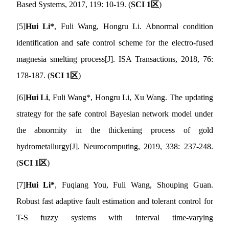
Based Systems, 2017, 119: 10-19.
(
SCI 1
区
)
[5]
Hui Li
*
, Fuli Wang, Hongru Li. Abnormal condition
identification and safe control scheme for the electro-fused
magnesia smelting process
[J]. ISA Transactions, 2018, 76:
178-187.
(
SCI 1
区
)
[6]
Hui Li
, Fuli Wang
*
, Hongru Li, Xu Wang. The updating
strategy for the safe control Bayesian network model under
the abnormity in the thickening process of gold
hydrometallurgy
[J]. Neurocomputing, 2019, 338: 237-248.
(
SCI 1
区
)
[7]
Hui Li
*
, Fuqiang You, Fuli Wang, Shouping Guan.
Robust fast adaptive fault estimation and tolerant control for
T-S fuzzy systems with interval time-varying