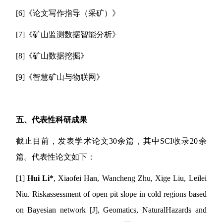
[6]
《论文写作指导（
采矿
）》
[7]
《矿山监测数据智能分析》
[
8
]
《
矿山数据挖掘
》
[
9
]
《
智慧矿山与物联网
》
五、代表性科研
成果
截止目前，发表学术论文
30
余篇，其中
SCI
收录
20
余
篇。代表性论文如下：
[1]
Hui Li
*
, Xiaofei Han, Wancheng Zhu, Xige Liu
,
Leilei
Niu
.
Risk
assessment of open pit slope in cold regions based
on Bayesian network
[J]
, Geomatics, Natural
Hazards and