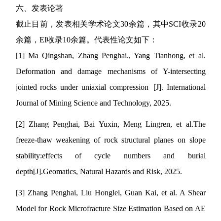
六、发表论著
截止目前，发表相关学术论文
3
0
余篇，其中
SCI
收录
20
余
篇，EI
收录
10
余篇。代表性论文如下：
[1] Ma Q
ingshan
, Zhang P
enghai
., Yang Tianhong
,
et al.
Deformation and damage mechanisms of Y-intersecting
jointed rocks under uniaxial compression [J]. International
Journal of Mining Science and Technology, 2025.
[2]
Zhang Penghai, Bai Yuxin, Meng Lingren,
et al.
The
f
reeze-
t
haw
w
eakening of
r
ock
s
tructural
p
lanes on
s
lope
s
tability
:
effects of cycle numbers
and
burial
d
epth
[J].
Geomatics, Natural Hazards and Risk, 2025.
[
3
]
Zhang Penghai, Liu Honglei, Guan Kai, et al. A Shear
Model for Rock Microfracture Size Estimation Based on AE