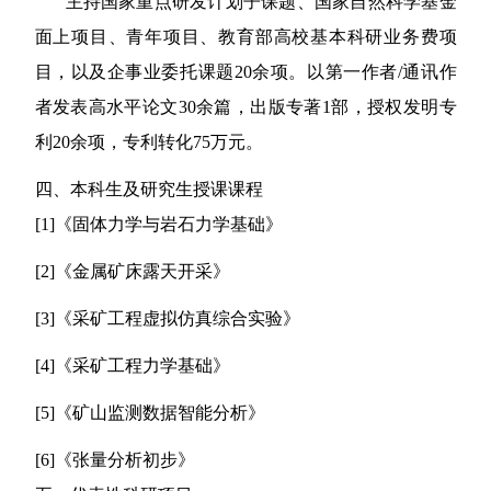
主持国家重点研发计划子课题、国家自然科学基金
面上项目、青年项目、教育部高校基本科研业务费项
目，以及企事业委托课题
20
余项。以第一作者
/
通讯作
者发表高水平论文
30
余篇，出版专著
1
部，授权发明专
利
20
余项，专利转化
75
万元。
四、本科生及研究生授课课程
[1]
《
固体力学与岩石力学基础
》
[2]
《金属矿床露天开采》
[
3
]
《
采矿工程虚拟仿真综合实验
》
[
4
]
《采矿工程力学基础》
[
5
]
《
矿山监测数据智能分析
》
[
6
]
《
张量分析初步
》