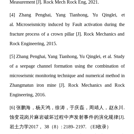
Measurement [J]. Rock Mech Rock Eng, 2021.
[
4
] Zhang Penghai
,
Yang Tianhong
,
Yu Qinglei
, et
al.
Microseismicity induced by Fault activation during the
fracture process of a crown pillar [J]. Rock Mechanics and
Rock Engineering
,
2015
.
[
5
] Zhang Penghai
,
Yang Tianhong
,
Yu Qinglei
, et al.
Study
of a seepage channel formation using the combination of
microseismic monitoring technique and numerical method in
Zhangmatun iron mine [J]. Rock Mechanics and Rock
Engineering
,
2016
.
[
6
]
张鹏海，杨天鸿，徐涛，于庆磊，周靖人，赵永川
.
蚀变花岗片麻岩破坏过程中声发射事件的演化规律
[J].
岩土力学
2017
，
38
（
8
）
: 2189- 2197.
（
EI
收录）