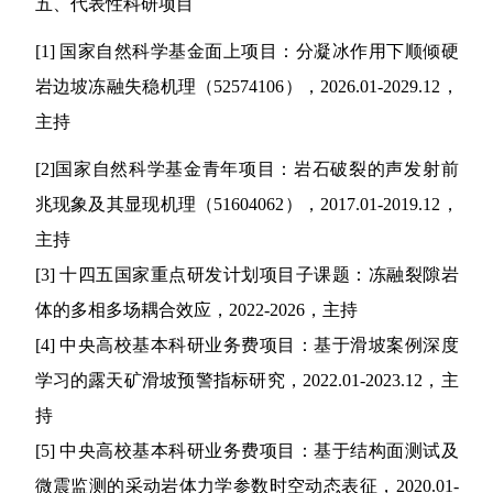
五、
代表性科研项目
[1]
国家自然科学基金
面上
项目：
分凝冰作用下顺倾硬
岩边坡冻融失稳机理（
52574106
），
20
26
.01-2029.12
，
主持
[2]
国家自然科学基金青年项目：岩石破裂的声发射前
兆现象及其显现机理（51604062
），
2017.01-2019.12
，
主持
[3]
十四五国家重点研发计划项目子课题
：
冻融裂隙岩
体的多相多场耦合效应
，20
22
-20
26
，
主持
[4]
中央高校基本科研业务费项目：
基于滑坡案例深度
学习的露天矿滑坡预警指标研究
，20
22
.01-20
23
.12
，主
持
[5]
中央高校基本科研业务费项目：
基于结构面测试及
微震监测的采动岩体力学参数时空动态表征
，20
20
.01-