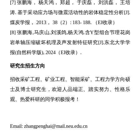
[
7
]
张鹏海， 杨天鸿， 郑超， 于庆磊， 刘洪磊， 王培
涛
.
基于采动应力场与微震活动性的岩体稳定性分析
[J].
煤炭学报，
2013
，
38
（
2
）
: 183- 188.
（
EI
收录）
[
8
]
张鹏海
,
马庆山
,
刘溪鸽
,
杨天鸿
.
含
Y
型组合节理花岗
岩单轴压缩破坏机理及声发射特征研究
[J].
东北大学学
报
(
自然科学版
), 2024
（
EI
收录
）
.
研究生招生方向
招收采矿工程、矿业工程、智能采矿、工程力学方向硕
士及博士研究生，欢迎人品端正、踏实努力、性格乐
观、热爱科研的同学积极报考！
Email: zhangpenghai@mail.neu.edu.cn