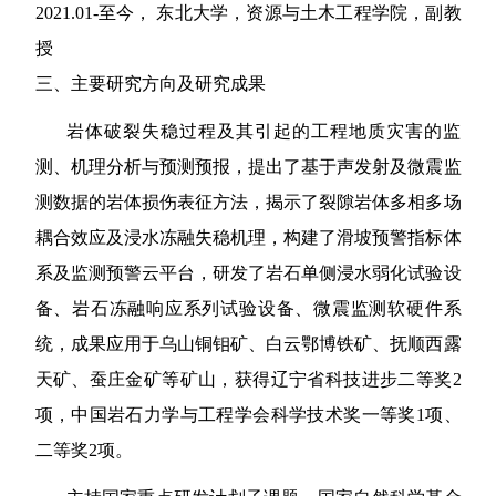
20
21
.
0
1-
至今，
东北大学，资源与土木工程学院，
副教
授
三、主要研究方向
及研究成果
岩体破裂失稳过程及其引起的工程地质灾害的监
测、机理分析与预测预报，提出了基于声发射及微震监
测数据的岩体损伤表征方法，揭示了裂隙岩体多相多场
耦合效应及浸水冻融失稳机理，构建了滑坡预警指标体
系及监测预警云平台，研发了岩石单侧浸水弱化试验设
备、岩石冻融响应系列试验设备、微震监测软硬件系
统，成果应用于乌山铜钼矿、白云鄂博铁矿、抚顺西露
天矿、蚕庄金矿等矿山，获得辽宁省科技进步二等奖
2
项，中国岩石力学与工程学会科学技术奖一等奖
1
项、
二等奖
2
项。