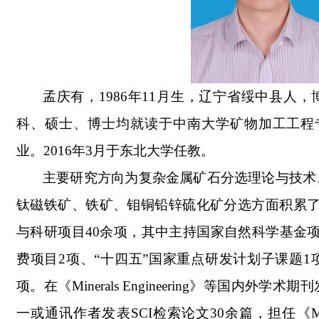
孟庆有，
1986
年
11
月生，辽宁省绥中县人，
科
、
硕士
、
博士均就读于中南大学矿物加工工程
业。
2016
年
3
月于东北大学任教。
主要研究方向为
复杂金属矿石分选理论与技术
钛磁铁矿
、
铁矿
、钼
铜铅锌硫化矿分选方面积累
与科研项目
40余项，其中主持国家自然科学基金
费项目
2项、“十四五”国家重点研发计划子课题
1
项。在
《
Minerals Engineering》等
国内外学术期刊
一或通讯作者发表
SCI检索论文
30余
篇
，
担任
《
M