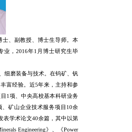
博士、
副教授、博士生导师
。本
专业
，
2016
年
1
月博士
研究生
毕
、细磨装备与技术
。在钨矿
、
钒
了丰富经验
。近
5年来，主持和参
项目
1项、中央高校基本科研业务
项、
矿山企业技术
服务
项目
10
余
发表学术论文
40余
篇，其中
以第
inerals Engineering》、《
Power