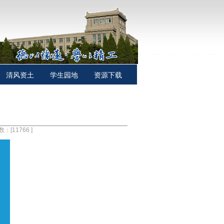
清风资土
学生园地
资源下载
数：[
11766
]