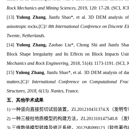
Rock Mechanics and Mining Sciences
, 2019, 120: 17-28. (SCI, JCR
[13]
Yulong Zhang
, Jianfu Shao*, et al. 3D DEM analysis of 
anisotropic rocks.
[C]//
8th International Conference on Discrete 
Twente
,
Netherlands
.
[14]
Yulong Zhang,
Zaobao Liu*, Chong Shi and Jianfu Shao*
Block Shape Irregularity and Its Effects on Block Impacts Us
Mechanics and Rock Engineering,
2018, 51(4): 1173-1191. (SCI, J
[15]
Yulong Zhang
, Jianfu Shao*, et al. 3D DEM analysis of da
matters.
[C]//
International Conference on Computational Frac
Structures, 2018, 6(13). Nantes
, France.
五、其他学术成果
1)
一种竖向直接剪切试验装置，
ZL201210431374.X
（发明专
2)
一种三棱柱地质模型的构建方法，
ZL201310147540.8
（发
3)
三维数值模型转换及修正系统，
2012SR099123
（软件著作