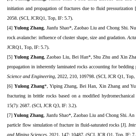
initiation and propagation of fractures due to fluid pressurization 
2058. (SCI, JCR
Q1,
Top
, IF: 5.7).
[4]
Yulong Zhang
, Jianfu Shao*, Zaobao Liu and Chong Shi. Nu
rock avalanche: influence of cluster shape, size and gradation.
Act
JCR
Q1,
Top
, IF: 5.7).
[5]
Yulong Zhang
, Zaobao Liu, Bei Han*, Shu Zhu and Xin Zhan
propagation in inherently laminated rocks accounting for bedding 
Science and Engineering
, 2022, 210, 109798. (SCI, JCR Q1,
Top, 
[6]
Yulong Zhang
*, Yiping Zhang, Bei Han, Xin Zhang and Yun 
fracturing in brittle rocks based on a modified hydromechanica
15(7): 2687. (SCI, JCR Q3, IF: 3.2).
[7]
Yulong Zhang
, Jianfu Shao*, Zaobao Liu and Chong Shi. An
particle flow simulation of fracture in fluid-saturated rocks [J].
Int
and Mining Sciences
, 2021, 147: 10487. (SCI, JCR Q1, Top, IF: 7.