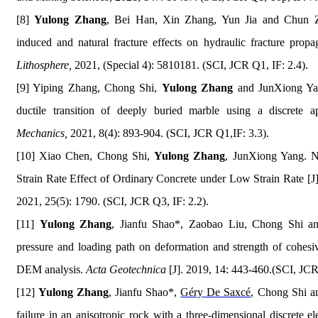
[8]
Yulong Zhang
, Bei Han, Xin Zhang, Yun Jia and Chun Zh
induced and natural fracture effects on hydraulic fracture propa
Lithosphere,
2021, (Special 4): 5810181. (SCI, JCR Q1, IF: 2.4
).
[9]
Yiping Zhang, Chong Shi,
Yulong Zhang
and JunXiong Yang
ductile transition of deeply buried marble using a discrete 
Mechanics,
2021, 8(4): 893-904. (SCI, JCR Q1
,
IF:
3.3).
[10]
Xiao Chen, Chong Shi,
Yulong Zhang
, JunXiong Yang. N
Strain Rate Effect of Ordinary Concrete under Low Strain Rate [J
2021, 25(5): 1790. (SCI, JCR Q3, IF: 2.2).
[11]
Yulong Zhang
, Jianfu Shao*, Zaobao Liu, Chong Shi 
pressure and loading path on deformation and strength of cohesiv
DEM analysis.
Acta Geotechnica
[J]. 2019, 14: 443-460.
(SCI, JCR 
[12]
Yulong Zhang
, Jianfu Shao*,
Géry De Saxcé
, Chong Shi a
failure in an anisotropic rock with a three-dimensional discrete 