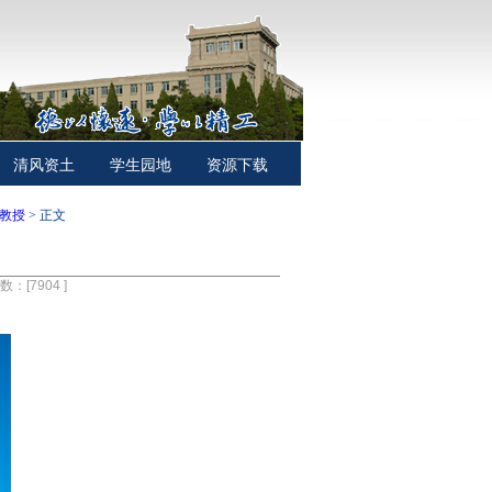
清风资土
学生园地
资源下载
教授
> 正文
次数：[
7904
]