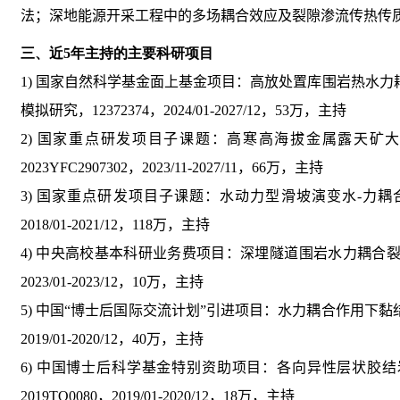
法；深地能源开采工程中的多场耦合效应及裂隙渗流传热传
三、近
5
年主持的主要科研项目
1)
国家自然科学基金面上基金项目：高放处置库围岩热水力
模拟研究，
12372374
，
2024/01-2027/12
，
53
万，主持
2)
国家重点研发项目子课题：高寒高海拔金属露天矿
2023YFC2907302
，
2023/11-2027/11
，
66
万，主持
3)
国家重点研发项目子课题：水动力型滑坡演变水
-
力耦
2018/01-2021/12
，
118
万，主持
4)
中央高校基本科研业务费项目：深埋隧道围岩水力耦合
2023/01-2023/12
，
10
万，主持
5)
中国“博士后国际交流计划”引进项目：水力耦合作用下黏
2019/01-2020/12
，
40
万，主持
6)
中国博士后科学基金特别资助项目：各向异性层状胶结
2019TQ0080
，
2019/01-2020/12
，
18
万，主持