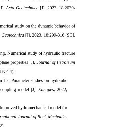
[J].
Acta Geotechnica
[J], 2023, 18:2039-
merical study on the dynamic behavior of
a Geotechnica
[J], 2023, 18:299-318 (SCI,
g. Numerical study of hydraulic fracture
plane properties [J].
Journal of Petroleum
IF: 4.4).
Jia. Parameter studies on hydraulic
l coupling model [J].
Energies
, 2022,
 improved hydromechanical model for
ernational Journal of Rock Mechanics
2).