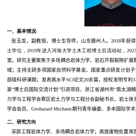
一、基本情况
张玉龙，副教授，博士生导师，山东滕州人。
2018
年获得
士学位，
2019
年进入河海大学土木工程博士后流动站，
202
室
。研究主要聚焦于多场耦合岩体力学、岩石开裂裂隙扩展
域；主持主研多项国家自然科学基金、国家重点研发计划子
部级科研课题；发表高水平
SCI
论文
20
余篇，授权发明专利
3
家“博士后国际交流计划”引进项目、浙江省湖州市“南太湖
力学与工程学会寒区岩土力学与工程分会副秘书长、岩土体
学会会员、
Geohazard Mechanic
期刊青年编委、多本国际学术
二、研究方向
深部工程岩体力学、多场耦合岩体力学；高放废物处置库