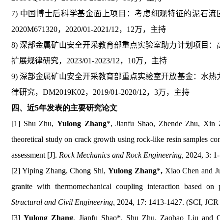
7)
中国博士后科学基金面上项目：考虑细观特征的泥石流
2020M671320
，
2020/01-2021/12
，
12
万，主持
8)
深部金属矿山安全开采教育部重点实验室助力计划项目：
扩展规律研究，
2023/01-2023/12
，
10
万，主持
9)
深部金属矿山安全开采教育部重点实验室开放基金：水热
律研究，
DM2019K02
，
2019/01-2020/12
，
3
万，主持
四、近
5
年发表的主要研究论文
[1] Shu Zhu,
Yulong Zhang
*, Jianfu Shao, Zhende Zhu, Xin
theoretical study on crack growth using rock-like resin samples con
assessment [J].
Rock Mechanics and Rock Engineering,
2024, 3: 1-
[2]
Yiping Zhang, Chong Shi,
Yulong Zhang
*
,
Xiao Chen and Ju
granite with thermomechanical coupling interaction based on p
Structural and Civil Engineering,
2024, 17: 1413-1427. (SCI, JCR
[3]
Yulong Zhang
, Jianfu Shao*, Shu Zhu, Zaobao Liu and C