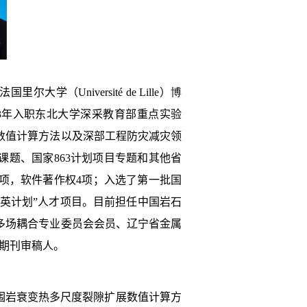
法国里尔大学
（
Université de Lille
）
博
3
年入职东北大学深采教育部重点实验
数值计算方法以及深部工程防灾减灾领
课题、国家
863
计划项目专题和其他省
项，软件著作权
4
项；入选了第一批国
精英计划”人才项目。目前担任中国岩石
多场耦合专业委员会会员、辽宁省金属
期刊审稿人。
围岩衰变热多尺度裂隙扩展数值计算方