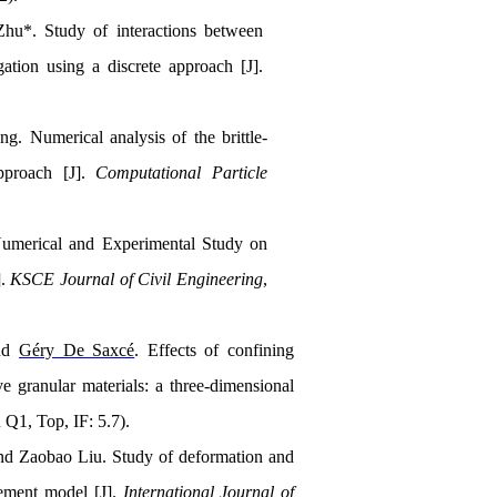
u*. Study of interactions between
gation using a discrete approach [J].
. Numerical analysis of the brittle-
approach [J].
Computational Particle
umerical and Experimental Study on
].
KSCE Journal of Civil Engineering
,
and
Géry De Saxcé
. Effects of confining
e granular materials: a three-dimensional
Q1, Top, IF: 5.7).
nd Zaobao Liu. Study of deformation and
element model [J].
International Journal of