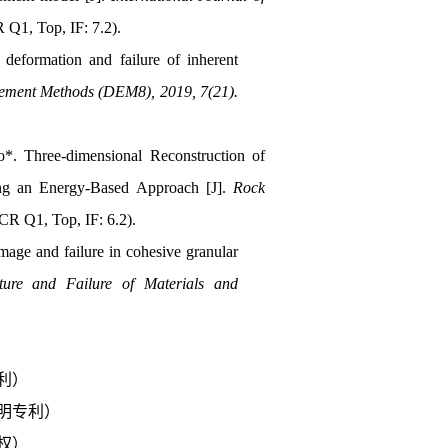
 Q1, Top, IF: 7.2).
deformation and failure of inherent
Element Methods (DEM8), 2019, 7(21).
. Three-dimensional Reconstruction of
ing an Energy-Based Approach [J].
Rock
CR Q1, Top, IF: 6.2).
mage and failure in cohesive granular
ture and Failure of Materials and
利）
明专利）
权）