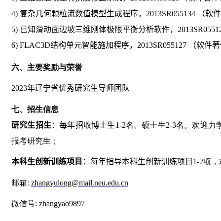
4)
复杂几何颗粒流数值模型生成程序，
2013SR055134
（软件
5)
已知滑动面边坡三维刚体极限平衡分析软件，
2013SR0551
6)
FLAC3D
结构单元智能施加程序，
2013SR055127
（软件著
六、主要奖励与荣誉
2023
年辽宁省优秀研究生导师团队
七、招生信息
研究生招生
：
每年招收博士生
1-2
名、硕士生
2-3
名。欢迎力
报考研究生；
本科生创新训练项目
：每年指导本科生创新训练项目
1-2
项，
邮箱
:
zhangyulong@mail.neu.edu.cn
微信号
: zhangyao9897