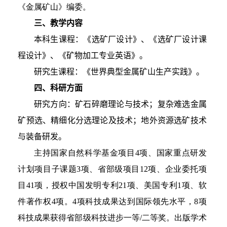
《金属矿山》编委。
三、教学内容
本科生课程：《选矿厂设计》、《选矿厂设计课
程设计》、《矿物加工专业英语》。
研究生课程：《世界典型金属矿山生产实践》。
四、科研方面
研究方向：矿石碎磨理论与技术；复杂难选金属
矿预选、精细化分选理论及技术；地外资源选矿技术
与装备研发。
主持国家自然科学基金项目
4
项、国家重点研发
计划项目子课题
3
项、省部级项目
12
项、企业委托项
目
41
项，授权中国发明专利
21
项、美国专利
1
项、软
件著作权
4
项。
4
项科技成果达到国际领先水平，
8
项
科技成果获得省部级科技进步一等
/
二等奖。出版学术