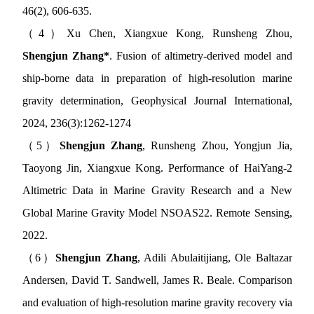
46(2), 606-635.
（
4
）
Xu Chen, Xiangxue Kong, Runsheng Zhou,
Shengjun Zhang*
. Fusion of altimetry-derived model and
ship-borne data in preparation of high-resolution marine
gravity determination, Geophysical Journal International,
2024, 236(3):1262-1274
（
5
）
Shengjun Zhang
, Runsheng Zhou, Yongjun Jia,
Taoyong Jin, Xiangxue Kong. Performance of HaiYang-2
Altimetric Data in Marine Gravity Research and a New
Global Marine Gravity Model NSOAS22. Remote Sensing,
2022.
（
6
）
Shengjun Zhang
, Adili Abulaitijiang, Ole Baltazar
Andersen, David T. Sandwell, James R. Beale. Comparison
and evaluation of high-resolution marine gravity recovery via