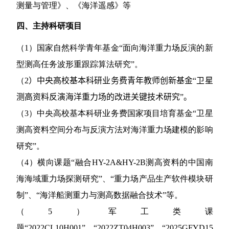
测量与管理》、《海洋遥感》等
四、主持科研项目
（
1
）国家自然科学青年基金“面向海洋重力场反演的新
型测高任务波形重跟踪算法研究”。
（
2
）
中央高校基本科研业务费
青年教师创新基金
“卫星
测高资料反演海洋重力场的改进关键技术研究”。
（
3
）中央高校基本科研业务费国家项目培育基金“卫星
测高资料空间分布与反演方法对海洋重力场建模的影响
研究”。
（
4
）横向课题“融合
HY-2A&HY-2B
测高资料的中国南
海海域重力场探测研究”、“重力场产品生产软件模块研
制”、“海洋船测重力与测高数据融合技术”等。
（
5
）军工类课
题“
2022CL10H001”
、“
2022ZT04H003”
、“
2025GFYD15”
等