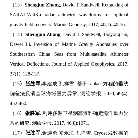
（
13
）
Shengjun Zhang
, David T. Sandwell. Retracking of
SARAL/AltiKa radar altimetry waveforms for optimal
gravity field recovery. Marine Geodesy, 2017, 40(1): 40-56.
（
14
）
Shengjun Zhang
, David T. Sandwell, Taoyong Jin,
Dawei Li. Inversion of Marine Gravity Anomalies over
Southeastern China Seas from Multi-satellite Altimeter
Vertical Deflections. Journal of Applied Geophysics, 2017,
37(1): 128-137.
（
15
）
张胜军
,
李建成
,
孔祥雪
.
基于
Laplace
方程的垂线
偏差法反演全球海域重力异常
,
测绘学报
, 2020, 49(4):
452-460.
（
16
）
张胜军
.
利用多源卫星测高资料确定海洋重力异
常的研究
.
测绘学报
, 2017, 46(8):1071.
（
17
）
张胜军
,
金涛勇
,
褚永海
,
孔祥雪
. Cryosat-2
数据的