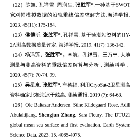
（
22
）陈旭
,
孔祥雪
,
周润生
,
张胜军
*
.
一种基于
SWOT
宽刈幅模拟数据的沿轨垂线偏差求解方法
.
海洋学报
,
2023, 45(11): 175-184.
（
23
）
侯恺昕
,
张胜军
*
,
孔祥雪
,
基于验潮站资料的
HY-
2A
测高数据质量评定
,
海洋学报
, 2019, 41(7): 136-142.
（
24
）
杨冯莲，
张胜军
*
，
李航，孔祥雪，王万宁
.
大地
测量与测高资料的垂线偏差解算与分析，测绘科学，
2020, 45(7): 70-74, 99.
（
25
）
吴星泉
,
张胜军
*
,
车德福
,
利用
CryoSat-2
卫星测高
资料确定北极海冰干舷高
,
测绘通报
, 2019 (7): 64-68.
（
26
）
Ole Baltazar Andersen, Stine Kildegaard Rose, Adili
Abulaitijiang,
Shengjun Zhang
, Sara Fleury. The DTU21
global mean sea surface and first evaluation. Earth System
Science Data, 2023, 15, 4065-4075.