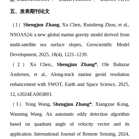
五、发表期刊论文
（
1
）
Shengjun Zhang
, Xu Chen, Runsheng Zhou, et al.,
NSOAS24: a new global marine gravity model derived from
multi-satellite sea surface slopes, Geoscientific Model
Development, 2025, 18(4), 1221–1239.
（
2
）
Xu Chen.,
Shengjun Zhang*
, Ole Baltazar
Andersen, et al., Along-track marine geoid resolution
enhancement with SWOT, Earth and Space Science, 2025,
12, e2024EA003893.
（
3
）
Yong Wang,
Shengjun Zhang*
, Xiangxue Kong,
Wanning Wang. An automatic eddy detection algorithm
based on quadrant angle of velocity vector and its
application. International Journal of Remote Sensing, 2024,