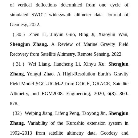
of vertical deflections determined from one cycle of
simulated SWOT wide-swath altimeter data. Journal of
Geodesy, 2022.
（
30
）
Zhen Li, Jinyun Guo, Bing Ji, Xiaoyun Wan,
Shengjun Zhang.
A Review of Marine Gravity Field
Recovery from Satellite Altimetry. Remote Sensing, 2022.
（
31
）
Wei Liang, Jiancheng Li, Xinyu Xu,
Shengjun
Zhang
, Yongqi Zhao. A High-Resolution Earth’s Gravity
Field Model SGG-UGM-2 from GOCE, GRACE, Satellite
Altimetry, and EGM2008. Engineering, 2020, 6(8): 860-
878.
（
32
）
Weiping Jiang, Lifeng Peng, Taoyong Jin,
Shengjun
Zhang
, Variability of the Kuroshio extension system in
1992–2013 from satellite altimetry data, Geodesy and