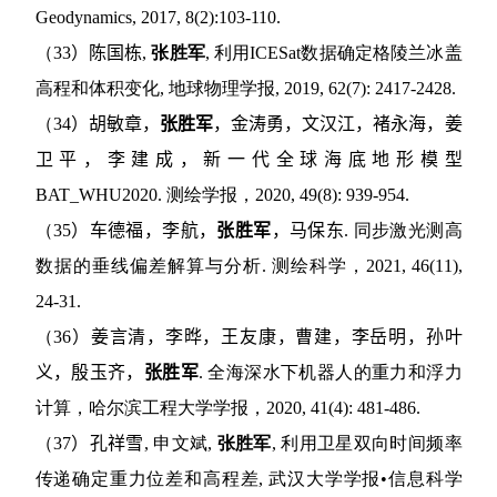
Geodynamics, 2017, 8(2):103-110.
（
33
）
陈国栋
,
张胜军
,
利用
ICESat
数据确定格陵兰冰盖
高程和体积变化
,
地球物理学报
, 2019, 62(7): 2417-2428.
（
34
）
胡敏章，
张胜军
，金涛勇，文汉江，褚永海，姜
卫平，李建成，新一代全球海底地形模型
BAT_WHU2020.
测绘学报，
2020, 49(8): 939-954.
（
35
）车德福，李航，
张胜军
，马保东
.
同步激光测高
数据的垂线偏差解算与分析
.
测绘科学，
2021, 46(11),
24-31.
（
36
）
姜言清，李晔，王友康，曹建，李岳明，孙叶
义，殷玉齐，
张胜军
.
全海深水下机器人的重力和浮力
计算，哈尔滨工程大学学报，
2020, 41(4): 481-486.
（
37
）
孔祥雪
,
申文斌
,
张胜军
,
利用卫星双向时间频率
传递确定重力位差和高程差
,
武汉大学学报•信息科学