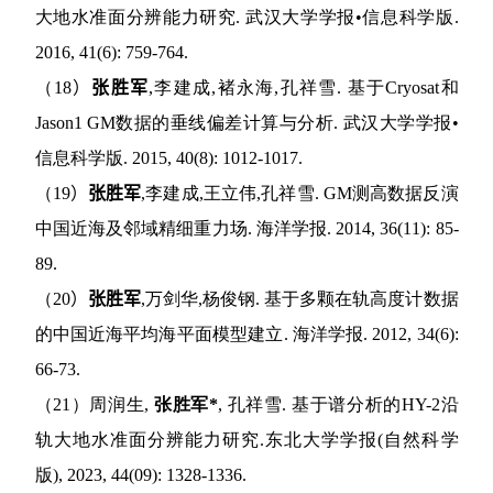
大地水准面分辨能力研究
.
武汉大学学报•信息科学版
.
2016, 41(6): 759-764.
（
18
）
张胜军
,
李建成
,
褚永海
,
孔祥雪
.
基于
Cryosat
和
Jason1 GM
数据的垂线偏差计算与分析
.
武汉大学学报•
信息科学版
. 2015, 40(8): 1012-1017.
（
19
）
张胜军
,
李建成
,
王立伟
,
孔祥雪
. GM
测高数据反演
中国近海及邻域精细重力场
.
海洋学报
. 2014, 36(11): 85-
89.
（
20
）
张胜军
,
万剑华
,
杨俊钢
.
基于多颗在轨高度计数据
的中国近海平均海平面模型建立
.
海洋学报
. 2012, 34(6):
66-73.
（
21
）周润生
,
张胜军
*
,
孔祥雪
.
基于谱分析的
HY-2
沿
轨大地水准面分辨能力研究
.
东北大学学报
(
自然科学
版
), 2023, 44(09): 1328-1336.