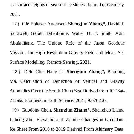
sea surface heights or sea surface slopes. Journal of Geodesy.
2021.
（
7
）
Ole Baltazar Andersen,
Shengjun Zhang*,
David T.
Sandwell, Gérald Dibarboure, Walter H. F. Smith, Adili
Abulatijiang. The Unique Role of the Jason Geodetic
Missions for High Resolution Gravity Field and Mean Sea
Surface Modelling, Remote Sensing, 2021.
（
8
）
Defu Che, Hang Li,
Shengjun Zhang*,
Baodong
Ma. Calculation of Deflection of Vertical a
nd Gravity
Anomalies Over the South China Sea Derived from ICESat-
2 Data. Frontiers in Earth Science. 2021, 9:670256.
（
9
）
Guodong Chen,
Shengjun Zhang*,
Shenghao Liang,
Jiaheng Zhu. Elevation and Volume Changes in Greenland
Ice Sheet From 2010 to 2019 Derived From Altimetry Data.