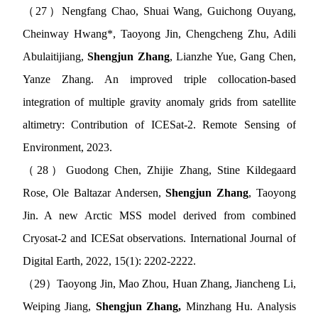
（
27
）
Nengfang Chao, Shuai Wang, Guichong Ouyang,
Cheinway Hwang*, Taoyong Jin, Chengcheng Zhu, Adili
Abulaitijiang,
Shengjun Zhang
, Lianzhe Yue, Gang Chen,
Yanze Zhang. An improved triple collocation-based
integration of multiple gravity anomaly grids from satellite
altimetry: Contribution of ICESat-2. Remote Sensing of
Environment, 2023.
（
28
）
Guodong Chen, Zhijie Zhang, Stine Kildegaard
Rose, Ole Baltazar Andersen,
Shengjun Zhang
, Taoyong
Jin. A new Arctic MSS model derived from combined
Cryosat-2 and ICESat observations. International Journal of
Digital Earth, 2022, 15(1): 2202-2222.
（
29
）
Taoyong Jin, Mao Zhou, Huan Zhang, Jiancheng Li,
Weiping Jiang,
Shengjun Zhang,
Minzhang Hu. Analysis