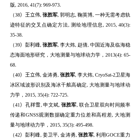
版
, 2016, 41(7): 969-973.
（
38
）
王立伟
,
张胜军
,
郭明志
,
鞠英博
,
一种无需考虑轨
迹特征的交叉点确定方法
,
测绘地理信息
, 2015, 40(3):
35-38.
（
39
）
彭利峰
,
张胜军
,
李大炜
,
赵倩
,
中国近海及临海稳
态海面地形研究，大地测量与地球动力学，
2013(4): 65-
68.
（
40
）
王立伟
,
金涛勇
,
张胜军
,
李大炜
, CryoSat-2
卫星海
冰区域波形识别及海冰干舷高确定
,
大地测量与地球动
力学，
2015, 35(4): 722-725.
（
41
）
孔祥雪
,
申文斌
,
张胜军
,
联合卫星双向时间频率
传递和
GNSS
观测数据确定重力位差和高程差
,
大地测
量与地球动力学，
2015, 35(3): 495-498.
（
42
）
彭利峰
,
姜卫平
,
金涛勇
,
张胜军
,
利用
GOCE
重力