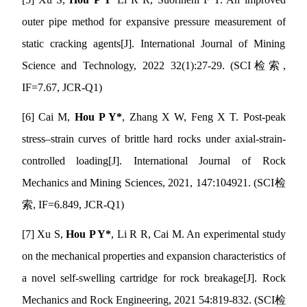
outer pipe method for expansive pressure measurement of
static cracking agents[J]. International Journal of Mining
Science and Technology, 2022 32(1):27-29. (SCI
检索
,
IF=7.67, JCR-Q1)
[6] Cai M,
Hou P Y*
, Zhang X W, Feng X T. Post-peak
stress
–
strain curves of brittle hard rocks under axial-strain-
controlled loading[J]. International Journal of Rock
Mechanics and Mining Sciences, 2021, 147:104921. (SCI
检
索
, IF=6.849, JCR-Q1)
[7] Xu S,
Hou P Y*
, Li R R, Cai M. An experimental study
on the mechanical properties and expansion characteristics of
a novel self-swelling cartridge for rock breakage[J]. Rock
Mechanics and Rock Engineering, 2021 54:819-832. (SCI
检