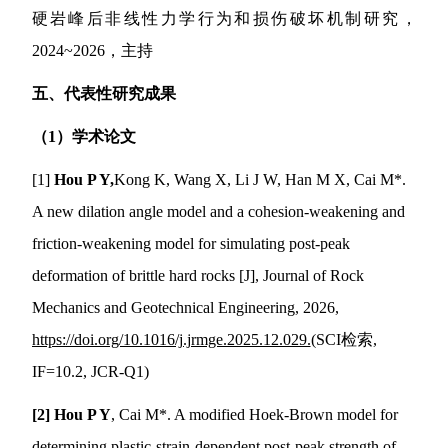
硬岩峰后非线性力学行为和损伤破坏机制研究，
2024~2026
，主持
五、
代表性研究成果
（
1
）学术论文
[1]
Hou P Y,
Kong K, Wang X, Li J W, Han M X, Cai M*.
A new dilation angle model and a cohesion-weakening and
friction-weakening model for simulating post-peak
deformation of brittle hard rocks [J], Journal of Rock
Mechanics and Geotechnical Engineering, 2026,
https://doi.org/10.1016/j.jrmge.2025.12.029.
(SCI
检索
,
IF=10.2, JCR-Q1)
[2]
Hou P Y
, Cai M*. A modified Hoek-Brown model for
determining plastic-strain-dependent post-peak strength of