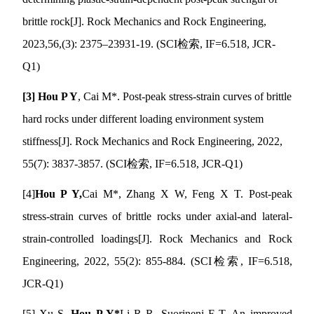
brittle rock[J]. Rock Mechanics and Rock Engineering,
2023,56,(3): 2375
–
23931-19. (SCI
检索
, IF=6.518, JCR-
Q1)
[3]
Hou P Y
, Cai M*. Post-peak stress-strain curves of brittle
hard rocks under different loading environment system
stiffness[J]. Rock Mechanics and Rock Engineering, 2022,
55(7): 3837-3857. (SCI
检索
, IF=6.518, JCR-Q1)
[4]
Hou P Y,
Cai M*, Zhang X W, Feng X T. Post-peak
stress-strain curves of brittle rocks under axial-and lateral-
strain-controlled loadings[J]. Rock Mechanics and Rock
Engineering, 2022, 55(2): 855-884. (SCI
检索
, IF=6.518,
JCR-Q1)
[5] Xu S,
Hou P Y*
Li R R, Suorineni F T. An improved