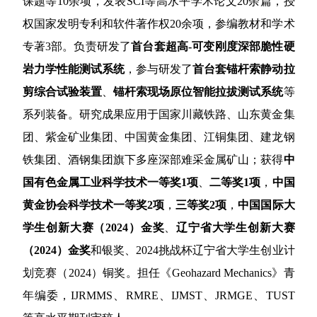
课题等
10
余项，发表
SCI
等高水平学术论文
20
余篇，授
权国家发明专利和软件著作权
20
余项，参编教材和学术
专著
3
部。负责研发了
首台套超高
-
可变刚度深部脆性硬
岩力学性能测试系统
，参与研发了
首台套锚杆索静动拉
剪综合试验装置
、
锚杆索现场原位智能拉拔测试系统
等
系列装备。研究成果应用于国家川藏铁路、山东黄金集
团、紫金矿业集团、中国黄金集团、江铜集团、建龙钢
铁集团、酒钢集团旗下多座深部难采金属矿山；获得
中
国有色金属工业科学技术一等奖
1
项
、
二等奖
1
项
，
中国
黄金协会科学技术一等奖
2
项
，
三等奖
2
项
，
中国国际大
学生创新大赛（
2024
）金奖
、
辽宁省大学生创新大赛
（
2024
）金奖
和
银奖
、
2024
挑战杯辽宁省大学生创业计
划竞赛（
2024
）铜奖。担任《
Geohazard Mechanics
》青
年编委，
IJRMMS
、
RMRE
、
IJMST
、
JRMGE
、
TUST