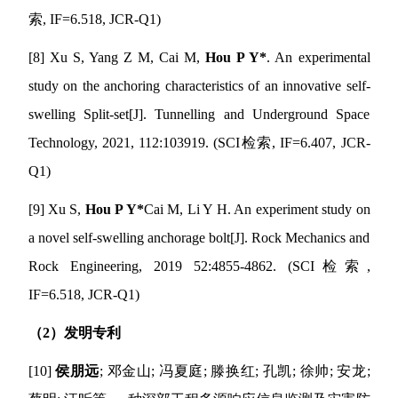
索
, IF=6.518, JCR-Q1)
[8] Xu S, Yang Z M, Cai M,
Hou P Y*
. An experimental
study on the anchoring characteristics of an innovative self-
swelling Split-set[J]. Tunnelling and Underground Space
Technology, 2021, 112:103919. (SCI
检索
, IF=6.407, JCR-
Q1)
[9] Xu S,
Hou P Y*
Cai M, Li Y H. An experiment study on
a novel self-swelling anchorage bolt[J]. Rock Mechanics and
Rock Engineering, 2019 52:4855-4862. (SCI
检索
,
IF=6.518, JCR-Q1)
（
2
）发明专利
[10]
侯朋远
;
邓金山
;
冯夏庭
;
滕换红
;
孔凯
;
徐帅
;
安龙
;