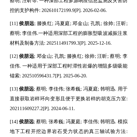
蔡明
;
汪昕等
.
一种深部工程多源响应信息监测及灾害防
控的支护构件
: 202610172199.9[P]. 2026-02-06.
[11]
侯朋远
;
滕换红
;
冯夏庭
;
邓金山
;
孔凯
;
徐帅
;
汪昕
;
蔡明
;
李佳伟
.
一种适用深部工程的膨胀型吸波减振注浆
材料及制备方法
: 202511491799.3[P]. 2025-12-16.
[12]
侯朋远
;
邓金山
;
孔凯
;
滕换红
;
徐帅
;
汪昕
;
蔡明
;
李
佳伟
.
一种适用于深部工程时滞性岩爆的增阻多级吸能
锚索
: 202510596431.7[P]. 2025-06-20.
[13]
侯朋远
;
蔡明
;
李佳伟
;
张希巍
;
冯夏庭
;
韩明迅
.
用于
直接获取岩样环向变形且便于更换岩样的胡克压力室
:
202111609227.2[P]. 2024-06-11.
[14]
侯朋远
;
蔡明
;
张希巍
;
冯夏庭
;
李佳伟
;
韩明迅
.
模拟
地下工程开挖边界岩石受力状态的真三轴试验方法
: