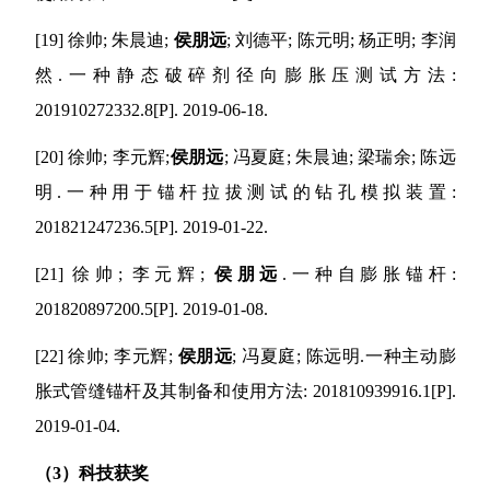
[19]
徐帅
;
朱晨迪
;
侯朋远
;
刘德平
;
陈元明
;
杨正明
;
李润
然
.
一种静态破碎剂径向膨胀压测试方法
:
201910272332.8[P]. 2019-06-18.
[20]
徐帅
;
李元辉
;
侯朋远
;
冯夏庭
;
朱晨迪
;
梁瑞余
;
陈远
明
.
一种用于锚杆拉拔测试的钻孔模拟装置
:
201821247236.5[P]. 2019-01-22.
[21]
徐帅
;
李元辉
;
侯朋远
.
一种自膨胀锚杆
:
201820897200.5[P]. 2019-01-08.
[22]
徐帅
;
李元辉
;
侯朋远
;
冯夏庭
;
陈远明
.
一种主动膨
胀式管缝锚杆及其制备和使用方法
: 201810939916.1[P].
2019-01-04.
（
3
）科技获奖