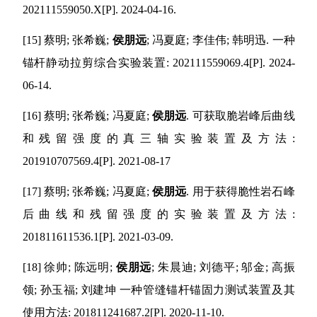
202111559050.X[P]. 2024-04-16.
[15]
蔡明
;
张希巍
;
侯朋远
;
冯夏庭
;
李佳伟
;
韩明迅
.
一种
锚杆静动拉剪综合实验装置
: 202111559069.4[P]. 2024-
06-14.
[16]
蔡明
;
张希巍
;
冯夏庭
;
侯朋远
.
可获取脆岩峰后曲线
和残留强度的真三轴实验装置及方法
:
201910707569.4[P]. 2021-08-17
[17]
蔡明
;
张希巍
;
冯夏庭
;
侯朋远
.
用于获得脆性岩石峰
后曲线和残留强度的实验装置及方法
:
201811611536.1[P]. 2021-03-09.
[18]
徐帅
;
陈远明
;
侯朋远
;
朱晨迪
;
刘德平
;
邬金
;
高振
领
;
孙玉福
;
刘建坤 一种管缝锚杆锚固力测试装置及其
使用方法
: 201811241687.2[P]. 2020-11-10.