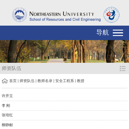
导航
师资队伍
首页
师资队伍
教师名录
安全工程系
教授
许开立
李 刚
张培红
柳静献