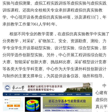
实验与虚拟测量、虚拟工程实践训练等虚拟实验与虚拟实践
训练课程。
还
面向全校相关专业承担课程虚拟仿真实验教
学。
中心现
开设各类虚拟仿真实验
48项
，涉及课程
33
门
，年
承担教学工作量
7061人学时/年。
根据不同专业的教学需要，在虚拟仿真实验教学中实施了
分类教学，对采矿、
矿物加工、
安全、资源勘
查
、测绘、力
学专业学生开设基础型实验、设计型实验、综合型实验，部
分同学选作创新型实验。另外，
中心
开展工程训练综合能力
大赛、智能采矿创新大赛、挑战杯比赛、采矿模型设计竞赛
等各类大学生学科竞赛。中心作为大学生课外科技创新设计
与制作的主要支撑单位，为其提供设备仪器、场所和指导。
中
心建有
虚拟仿
真云平