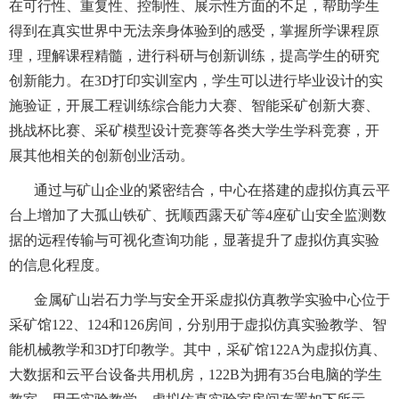
在可行性、重复性、控制性、展示性方面的不足，帮助学生
得到在真实世界中无法亲身体验到的感受，掌握所学课程原
理，理解课程精髓，进行科研与创新
训练
，提高学生的研究
创新能力。
在
3D打印实训室内，学生可以进行毕业设计的实
施验证，开展工程训练综合能力大赛、智能采矿创新大赛、
挑战杯比赛、采矿模型设计竞赛等各类大学生学科竞赛，开
展其他相关的创新创业活动。
通过与矿山企业的紧密结合，中心在搭建的虚拟仿真云平
台上增加了大孤山铁矿、抚顺西露天矿等
4座矿山安全监测数
据的远程传输与可视化查询功能，显著提升了虚拟仿真实验
的信息化程度。
金属矿山岩石力学与安全开采虚拟仿真教学实验中心位于
采矿馆
122、124和126房间，分别用于虚拟仿真实验教学、
智
能机械教学
和
3
D
打印教学
。其中，采矿馆
122A为虚拟仿真、
大数据和云平台设备共用机房，122B为拥有35台电脑的学生