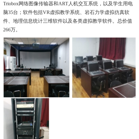
Triobox网络图像传输器
和
ART人机交互系统
，以及学生用
电
脑35台；
软件包括
VR虚拟教学系统、岩石力学虚拟仿真软
件、地理信息统计三维软件以及各类虚拟教学软件
。
总价值
266
万。