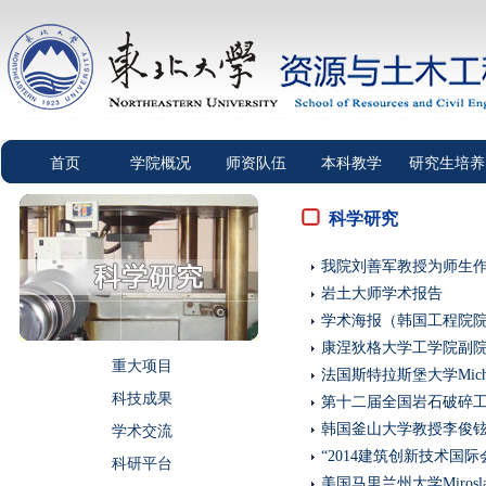
首页
学院概况
师资队伍
本科教学
研究生培养
科学研究
我院刘善军教授为师生作
岩土大师学术报告
学术海报（韩国工程院院士C
康涅狄格大学工学院副
重大项目
法国斯特拉斯堡大学Mich
科技成果
第十二届全国岩石破碎
韩国釜山大学教授李俊
学术交流
“2014建筑创新技术国
科研平台
美国马里兰州大学Miro