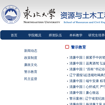
首页
学院概况
师资队伍
本科教学
研究生培养
警示教育
新闻动态
政策制度
清廉中国丨握紧手中的
清廉中国丨远离酒驾 弘
廉政文化
清廉中国丨“四有”书记
警示教育
辽宁通报5起违规吃喝典
民主监督
清廉中国丨端午安康 粽
清廉中国丨心怀戒尺 严
清廉中国丨廉心致远
警示案例 | 辽宁省党纪
清廉中国丨扬清廉之风 