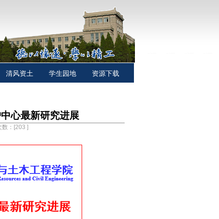
清风资土
学生园地
资源下载
护中心最新研究进展
次数：[
203
]