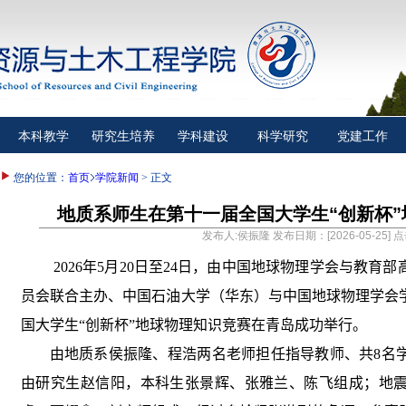
本科教学
研究生培养
学科建设
科学研究
党建工作
您的位置：
首页
学院新闻
> 正文
地质系师生在第十一届全国大学生“创新杯
发布人:侯振隆 发布日期：[2026-05-25] 
2026
年
5
月
20
日至
24
日，由中国地球物理学会与教育部
员会联合主办、中国石油大学（华东）与中国地球物理学会
国大学生“创新杯”地球物理知识竞赛在青岛成功举行。
由地质系侯振隆、程浩两名老师担任指导教师、共
8
名
由研究生赵信阳，本科生张景辉、张雅兰、陈飞组成；地