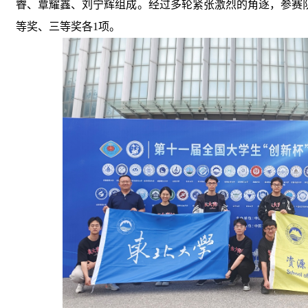
睿、覃耀鑫、刘宁辉组成。经过多轮紧张激烈的角逐，参赛
等奖、三等奖各
1
项。