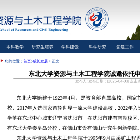
本科教学
研究生培养
学科建设
科学研究
党建工作
您的位置：
首页
成长发展
> 正文
东北大学资源与土木工程学院诚邀依托申
发布人: 发布日期：[2026-04-03] 点击
东北大学
始建于
1923
年
4
月，
是教育部直属高校，
国家
校
，
2017
年入选国家首轮世界一流大学建设高校，
2022
年入
坐落在东北中心城市辽宁省沈阳市，在沈阳市建有南湖校区
有东北大学秦皇岛分校，在佛山市设有佛山研究生创新学院
东北大学资源与土木工程学院于
1995
年
9
月由采矿工程