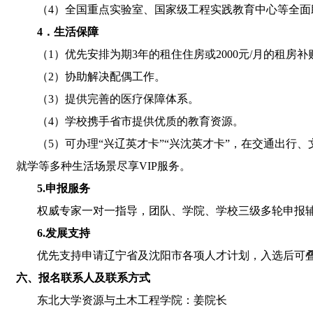
（
4
）全国重点实验室、国家级工程实践教育中心等全面
4
．生活保障
（
1
）优先安排为期
3
年的租住住房或
2000
元
/
月的租房补
（
2
）协助解决配偶工作。
（
3
）提供完善的医疗保障体系。
（
4
）学校携手省市提供优质的教育资源。
（
5
）可办理“兴辽英才卡”“兴沈英才卡”，在交通出行
就学等多种生活场景尽享
VIP
服务。
5.
申报服务
权威专家一对一指导，团队、学院、学校三级多轮申报
6.
发展支持
优先支持申请辽宁省及沈阳市各项人才计划，入选后可
六、报名联系人及联系方式
东北大学资源与土木工程学院：姜院长