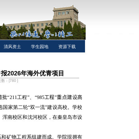
清风资土
学生园地
资源下载
报2026年海外优青项目
次数：[
780
]
首批“
211
工程”、“
985
工程”重点建设高
选国家第二轮“双一流”建设高校。学校
、浑南校区和沈河校区，在秦皇岛市设
。
系和矿物工程系组建而成。学院现拥有