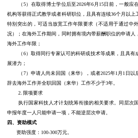
（
5
）在取得博士学位后至
2026
年
6
月
15
日前，一般应
机构等获得正式教学或者科研职位，且具有连续
36
个月以上
特别突出的，可适当放宽工作年限要求（不适用于通过中
况）；在海外工作期间，同时拥有境内带薪酬职位的申请人
海外工作年限；
（
6
）取得同行专家认可的科研或技术等成果，且具有
展潜力；
（
7
）申请人尚未回国（来华），或者
2025
年
1
月
1
日以
辞去海外工作并全职回国（来华）工作不少于
3
年。
2.
限项要求
执行国家科技人才计划统筹衔接的相关要求。同层次
申报年度一人只能申请一项，不能逆层次申请。
四、资助模式
资助强度：
100-300
万元。