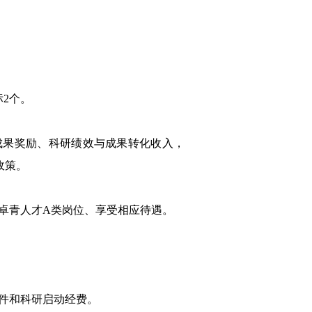
标
2
个。
成果奖励、科研绩效与成果转化收入，
政策。
卓青人才
A
类岗位、享受相应待遇。
件和科研启动经费。