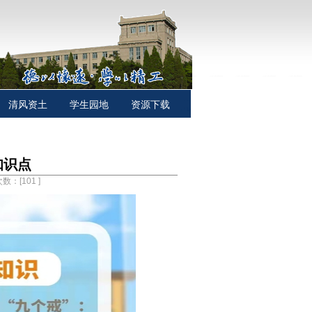
清风资土
学生园地
资源下载
知识点
次数：[
101
]