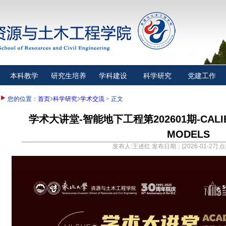
本科教学
研究生培养
学科建设
科学研究
党建工作
您的位置：
首页
科学研究
学术交流
> 正文
学术大讲堂-智能地下工程第202601期-CALIBRA
MODELS
发布人:王述红 发布日期：[2026-01-27] 