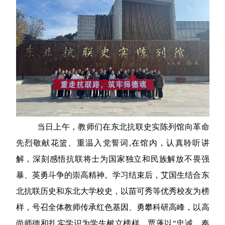
当日上午，教师们在东北抗联史实陈列馆向革命
先烈敬献花篮、重温入党誓词
,
在馆内，认真聆听讲
解，深刻感悟抗联将士为国家独立和民族解放不畏强
暴、英勇斗争的崇高精神。学习结束后，艾国生结合东
北抗联历史和东北大学校史，以苗可秀等优秀校友为榜
样，号召全体教师传承红色基因、勇攀科研高峰，以高
尚师德和扎实学识为学生树立榜样。贾蓬以“忠诚、奉