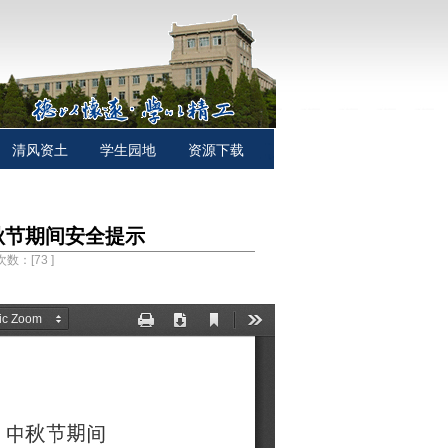
清风资土
学生园地
资源下载
秋节期间安全提示
击次数：[
73
]