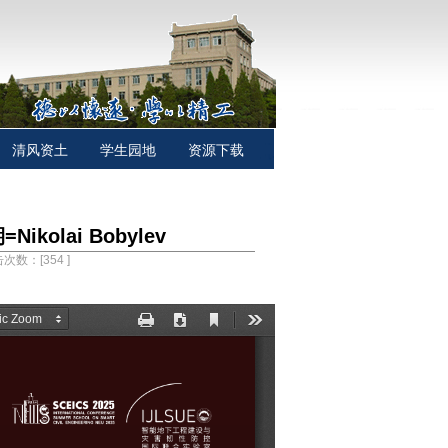
清风资土
学生园地
资源下载
olai Bobylev
点击次数：[
354
]