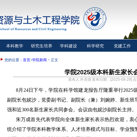
本科教学
研究生培养
学科建设
科学研究
党建工作
您的位置：
首页
学院新闻
> 正文
学院2025级本科新生家长
发布人:许克强 发布日期：[2025-08-29] 
8月24日下午，学院在科学馆建龙报告厅隆重举行202
副院长包妮沙
，
党委副书记、副院长（兼）刘婉婷、新生班
强
和
近
300名新生家长共同参会。会议由包妮沙副院长主持。
朱万成首先代表学院向全体新生家长表示热烈欢迎，衷
统介绍了学院本科教学体系、人才培养模式与目标、学业预