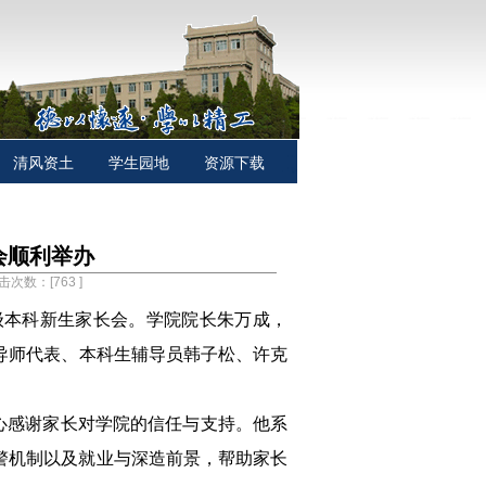
清风资土
学生园地
资源下载
会顺利举办
点击次数：[
763
]
5级本科新生家长会。学院院长朱万成
，
导师代表、本科生辅导员韩子松
、
许克
心感谢家长对学院的信任与支持。他系
警机制以及就业与深造前景，帮助家长