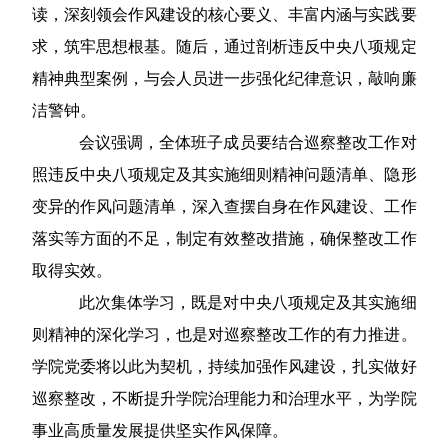
读，深刻领会作风建设的核心要义、丰富内涵与实践要
求，筑牢思想根基。随后，通过剖析违反中央八项规定
精神典型案例，与会人员进一步强化纪律意识，敲响廉
洁警钟。
会议强调，全体班子成员要结合巡察整改工作对
照违反中央八项规定及其实施细则精神问题清单、隐形
变异的作风问题清单，深入查摆自身在作风建设、工作
落实等方面的不足，制定有效整改措施，确保整改工作
取得实效。
此次集体学习，既是对中央八项规定及其实施细
则精神的深化学习，也是对巡察整改工作的有力推进。
学院党委将以此为契机，持续加强作风建设，扎实做好
巡察整改，不断提升学院治理能力和治理水平，为学院
事业高质量发展提供坚实作风保障。