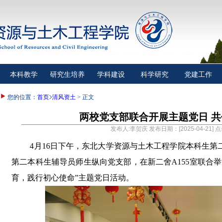
本科教学
研究生培养
学科建设
科学研究
党建工作
您的位置：
首页
清风资土
> 正文
两校党支部联合开展主题党日 
发布人:李贺庆 发布日期：[2025-04-21] 
4
月
16
日下午，东北大学资源与土木工程学院本科生第
第二本科生辅导员师生纵向党支部，在新二舍
A155
室联合举
育，践行初心使命”主题党日活动。