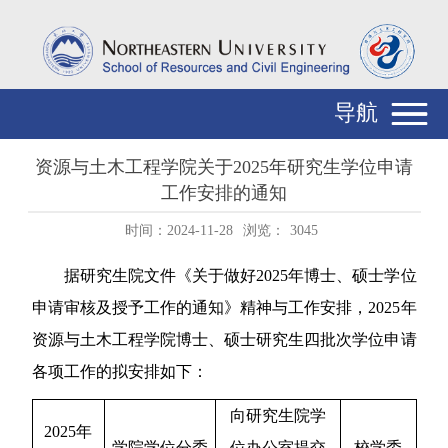
导航
资源与土木工程学院关于2025年研究生学位申请
工作安排的通知
时间：2024-11-28
浏览：
3045
据研究生院文件
《
关于做好
2025
年博士、硕士学位
申请审核及
授予工作的通知
》
精神与工作安排，
2025
年
资源与土木工程
学院
博
士、
硕
士研究生四批次学位申请
各项工作的
拟
安排如下：
向研究生院学
2
025
年
学院学位分委
位办公室提交
校学委