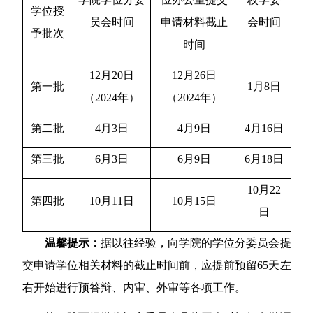
学位授
员会时间
申请材料截止
会时间
予批次
时间
1
2
月
2
0
日
1
2
月
2
6
日
第一批
1月8日
（
2
024
年）
（
2
024
年）
第二批
4月3日
4月9日
4月1
6
日
第三批
6月3日
6月9日
6月1
8
日
1
0
月
2
2
第四批
1
0
月
1
1
日
1
0
月
1
5
日
日
温馨提示：
据以往经验，向
学院的
学位分委员会提
交申请学位相关材料的截止时间
前，应
提前
预留
65
天左
右开始进行预答辩、内审、外审等各项工作。