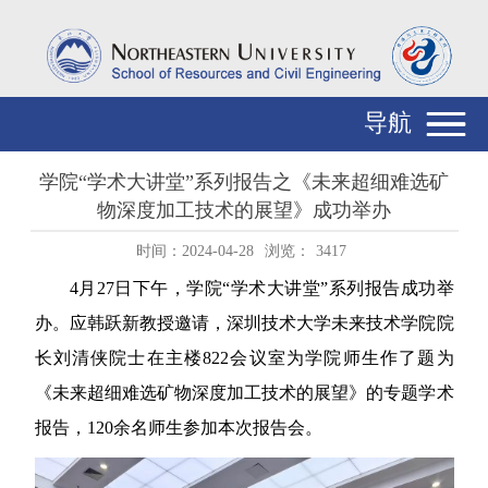
导航
学院“学术大讲堂”系列报告之《未来超细难选矿
物深度加工技术的展望》成功举办
时间：2024-04-28
浏览：
3417
4
月
27
日下午，学院
“
学术大讲堂
”系列报告成功举
办。
应韩跃新教授邀请，
深圳技术大学未来技术学院院
长刘清侠院士在主楼
822
会议室
为学院
师生作了题为
《
未来超细难选矿物深度加工技术的展望
》
的
专题学术
报告
，
120
余名师生参加本次报告会
。