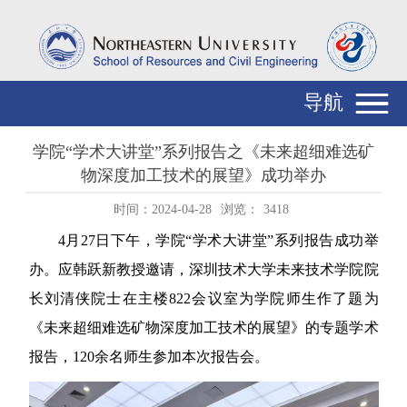
导航
学院“学术大讲堂”系列报告之《未来超细难选矿
物深度加工技术的展望》成功举办
时间：2024-04-28
浏览：
3418
4
月
27
日下午，学院
“
学术大讲堂
”系列报告成功举
办。
应韩跃新教授邀请，
深圳技术大学未来技术学院院
长刘清侠院士在主楼
822
会议室
为学院
师生作了题为
《
未来超细难选矿物深度加工技术的展望
》
的
专题学术
报告
，
120
余名师生参加本次报告会
。