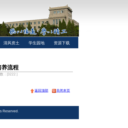
清风资土
学生园地
资源下载
培养流程
次数：[
3222
]
返回顶部
关闭本页
s Reserved.