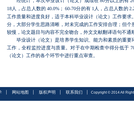
经统计，本次毕业设计（论文）成绩在
80
分以上的有
2
18
人，占总人数的
40.0%
；
60-70
分的有
1
人，占总人数的
2
工作质量和进度良好，适于本科毕业设计（论文）工作要求
分，大部分学生思路清晰，对未完成的工作安排合理；但个
较慢，论文题目与内容不完全吻合，外文文献翻译语句不通
毕业设计（论文）是培养学生知识、能力和素质的重要
工作，全程监控进度与质量。对于在中期检查中得分低于
7
（论文）工作的各个环节中进行重点审查。
学
网站地图
版权声明
联系我们
Copyright © 2014 All Right