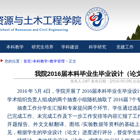
本科教学
研究生培养
学科建设
科学研究
党建工作
您的位置：
首页
本科教学
教学管理
> 正文
我院2016届本科毕业生毕业设计（论
发布人:LWT 发布日期：[2016-05-09] 点
2016
年
5
月
4
日，学院开展了
2016
届本科毕业生毕业设
学术组织负责人组成的两个抽查小组随机抽取了
2016
届
7
个
抽查工作分学生汇报和专家提问两个环节。学生通过选
已完成工作、未完成工作及下一步工作安排等内容汇报了工
开题报告、外文文献翻译、图纸
/
实验数据等资料的基础上
见，根据学生的毕业设计（论文）进度进行评分，督促学生