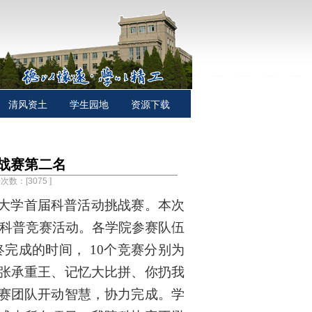
清风资土
学生园地
资源下载
战赛第二名
击次数：[
3075
]
大学首届科普活动挑战赛。本次
科普竞赛活动。各学院参赛队伍
终完成的时间，
10
个竞赛分别为
张承重王、记忆大比拼、你扔我
赛团队开动智慧，协力完成。学