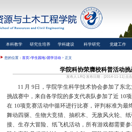
本科教学
研究生培养
学科建设
科学研究
党建工作
您的位置：
首页
学生园地
团学活动
> 正文
学院科协荣膺校科普活动挑
发布人:LRQ 发布日期：[2014-11-11] 点
11
月
9
日，学院学生科学技术协会参加了东北
挑战赛中，来自各学院的多支代表队参加了近
10
项
在
10
项竞赛活动中循环进行比赛，评判标准为最
舞动四驱、生物大竞猜、抽积木、无敌风火轮、纸
接、生存大冒险、纸飞机活动，所有游戏都需要参