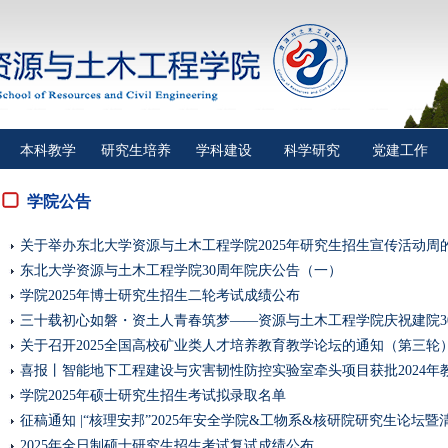
本科教学
研究生培养
学科建设
科学研究
党建工作
学院公告
关于举办东北大学资源与土木工程学院2025年研究生招生宣传活动周
东北大学资源与土木工程学院30周年院庆公告（一）
学院2025年博士研究生招生二轮考试成绩公布
三十载初心如磐・资土人青春筑梦——资源与土木工程学院庆祝建院30周
关于召开2025全国高校矿业类人才培养教育教学论坛的通知（第三轮
喜报丨智能地下工程建设与灾害韧性防控实验室牵头项目获批2024年教育
学院2025年硕士研究生招生考试拟录取名单
征稿通知 |“核理安邦”2025年安全学院&工物系&核研院研究生论坛暨清
2025年全日制硕士研究生招生考试复试成绩公布