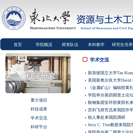
首页
学院概况
师资队伍
本科教学
研究生培养
学术交流
新加坡国立大学Tan Kia
美国新奥尔良大学Davi
《金属矿山》编辑部黄
学院举办第四期资土论
重大项目
鞍钢集团安环部黄部长
科技成果
宫剑飞研究员来我院作
校人事处来我院调研
学术交流
Jerry C. Tien教授来
科研平台
学院举办第二期资土论